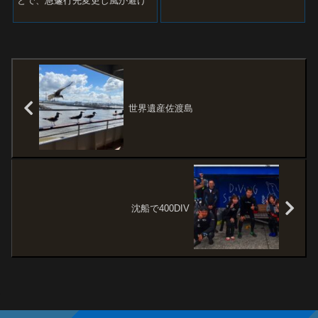
とで、急遽行先変更し風が避け
られる古座へ。 時間は早ければ
早いほど海況がいいの...
世界遺産佐渡島
沈船で400DIV