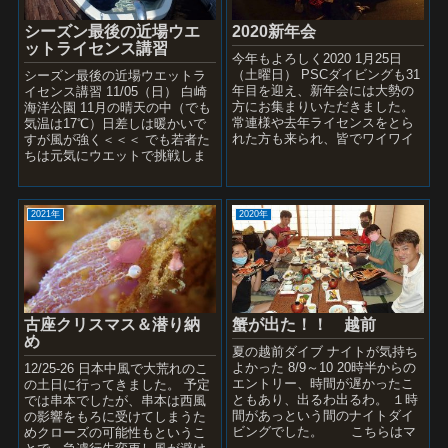
シーズン最後の近場ウエ
2020新年会
ットライセンス講習
今年もよろしく2020 1月25日
（土曜日） PSCダイビングも31
シーズン最後の近場ウエットラ
年目を迎え、新年会には大勢の
イセンス講習 11/05（日） 白崎
方にお集まりいただきました。
海洋公園 11月の晴天の中（でも
常連様や去年ライセンスをとら
気温は17℃）日差しは暖かいで
れた方も来られ、皆でワイワイ
すが風が強く＜＜＜ でも若者た
と。 去年のダイビングの動画や
ちは元気にウエットで挑戦しま
昔の写真などプ...
した。 プールは冷たく21℃でも
おかげ...
2021年
2020年
古座クリスマス＆潜り納
蟹が出た！！ 越前
め
夏の越前ダイブ ナイトが気持ち
よかった 8/9～10 20時半からの
12/25-26 日本中風で大荒れのこ
エントリー、時間が遅かったこ
の土日に行ってきました。 予定
ともあり、出るわ出るわ。 １時
では串本でしたが、串本は西風
間があっという間のナイトダイ
の影響をもろに受けてしまうた
ビングでした。 こちらはマ
めクローズの可能性もというこ
ダイの赤ちゃん...