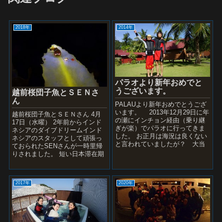
2018年
2014年
パラオより新年おめでと
うございます。
越前桜団子魚とＳＥＮさ
ん
PALAUより新年おめでとうござ
います。 2013年12月29日に年
越前桜団子魚とＳＥＮさん 4月
の瀬にインチョン経由（乗り継
17日（水曜） 2年前からインド
ぎが楽）でパラオに行ってきま
ネシアのダイブドリームインド
した。 お正月は海況は良くない
ネシアのスタッフとして頑張っ
と言われていましたが？ 大当
ておられたSENさんが一時里帰
たりでした。！！！ほんと 昨年
りされました。 短い日本滞在期
の年末にペリリュ...
間ですが彼女のもう一つの古巣
ハマトミでダンゴウオダイ...
2017年
2020年