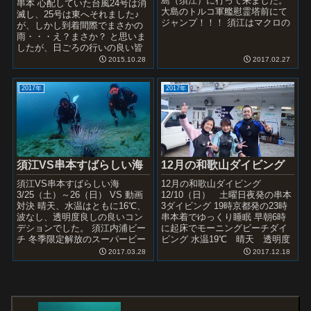
島（須江）に行って来ました。
串本 心配していた台風24号は消
大島のトルコ軍艦慰霊塔前にて
滅し、25号は東へそれました♪
ジャンプ！！！ 須江はマクロの
が、しかし到着間際でまさかの
宝庫でいろんなベントスがいま
雨・・・え？まさか？ と思いま
す。 期間限定...
したが、日ごろの行いの良い皆
様のおかげで秋晴れの暖かい2日
2015.10.28
2017.02.27
間となり...
2017年
2017年
須江VS串本すばらしい海
12月の和歌山ダイビング
須江VS串本すばらしい海
12月の和歌山ダイビング
3/25（土）～26（日） VS 動画
12/10（日） 土曜日夜発の串本
対決 晴天、水温はともに16℃、
3ダイビング 19時京都発の23時
波なし、透明度良しの良いコン
串本着でゆっくり睡眠 早朝6時
デションでした。 須江内浦ビー
に起床でモーニングビーチダイ
チ 冬季限定解放のスーパービー
ビング 水温19℃ 晴天 透明度
チです。 ハナイカ カラフルな色
15ｍ 串本は暖かい！！！ 1ビ
2017.03.28
2017.12.18
合い...
ーチ+2ボ...