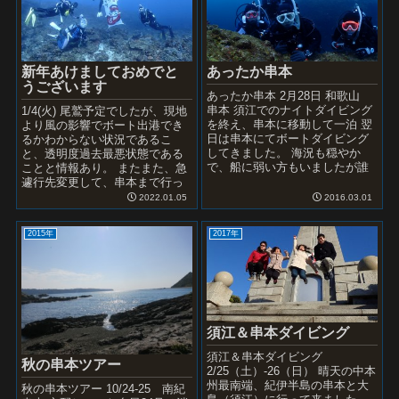
新年あけましておめでと
あったか串本
うございます
あったか串本 2月28日 和歌山
串本 須江でのナイトダイビング
1/4(火) 尾鷲予定でしたが、現地
を終え、串本に移動して一泊 翌
より風の影響でボート出港でき
日は串本にてボートダイビング
るかわからない状況であるこ
してきました。 海況も穏やか
と、透明度過去最悪状態である
で、船に弱い方もいましたが誰
ことと情報あり。 またまた、急
も船酔いなく快適ダイビングで
遽行先変更して、串本まで行っ
した。 水温...
ちゃいました！ 透明度15mオー
2022.01.05
2016.03.01
バー！ 青く抜け...
2015年
2017年
須江＆串本ダイビング
須江＆串本ダイビング
秋の串本ツアー
2/25（土）-26（日） 晴天の中本
州最南端、紀伊半島の串本と大
秋の串本ツアー 10/24-25 南紀