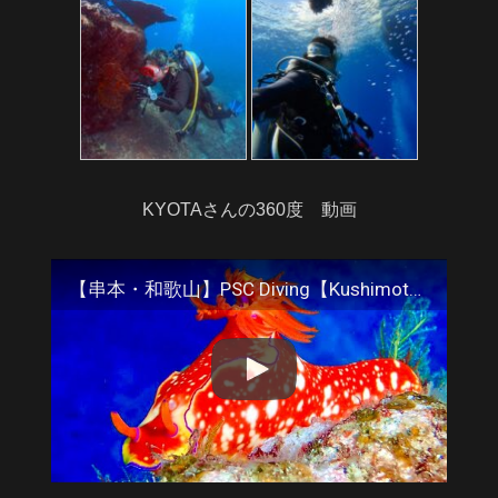
KYOTAさんの360度 動画
【串本・和歌山】PSC Diving【Kushimoto・Wakayama】