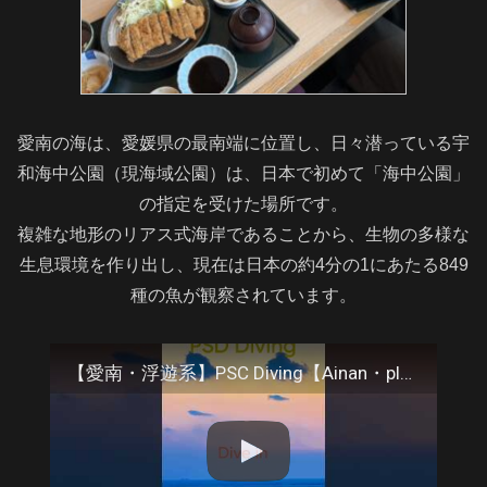
愛南の海は、愛媛県の最南端に位置し、日々潜っている宇
和海中公園（現海域公園）は、日本で初めて「海中公園」
の指定を受けた場所です。
複雑な地形のリアス式海岸であることから、生物の多様な
生息環境を作り出し、現在は日本の約4分の1にあたる849
種の魚が観察されています。
【愛南・浮遊系】PSC Diving【Ainan・planktonic organisms】 #scubadiving #travel #ehime #shikoku #underwater