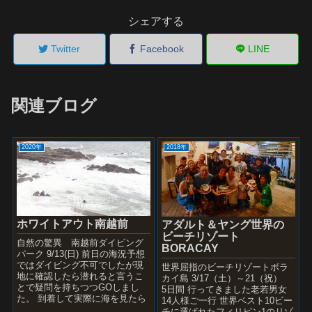
シェアする
Twitter
Facebook
LINE
関連ブログ
2020年
2018年
ホワイトアウト南越前
アダルト＆ヤング世界の
ビーチリゾート
自然の驚異 南越前ダイビング
BORACAY
パーク 9/13(日) 前日の海況予想
ではダイビング不可でしたが現
世界屈指のビーチリゾートボラ
地に確認したら潜れると言うこ
カイ島 3/17（土）～21（祝）
とで疑問を持ちつつGOしまし
5日間 行ってきました老若男女
た。 到着して実際に海を見たら
14人様ご一行 世界ベスト10ビー
けっこう波があるのでわ！ 事前
チに選ばれたフィリピン1のリゾ