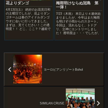
梅雨明けならぬ冠島 第
花よりダンゴ
一弾！
4月13日(土） 絶好のお花見日和
の土曜日でしたが、花よりダン
7/23（木祝） 本日より４連休始
ゴチームは春のアイドルダンゴ
まりましたが、今年はまだ梅雨
ウオに会いに行ってきました。
も明けず小雨からのスタート。
まずは、見てください！この透
今回は、流れもなく、トドグ
明度！！ どこ、ここ？？越前で
リ、立神にエントリーしまし
すよ～、沖縄じゃないですよ～
た！ 透明度は・・・でしたが、
桃源郷の水底がボー...
今まで見たことないぐらいの魚
影の濃さ！！ ボートか...
ヨーロピアンリゾートBohol
SIMILAN CRUSE