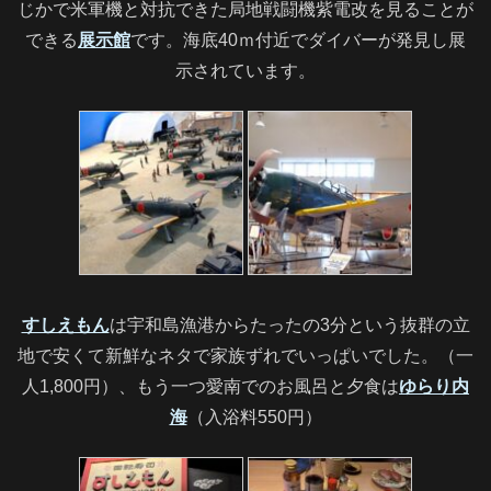
じかで米軍機と対抗できた局地戦闘機紫電改を見ることが
できる
展示館
です。海底40ｍ付近でダイバーが発見し展
示されています。
すしえもん
は宇和島漁港からたったの3分という抜群の立
地で安くて新鮮なネタで家族ずれでいっぱいでした。（一
人1,800円）、もう一つ愛南でのお風呂と夕食は
ゆらり内
海
（入浴料550円）