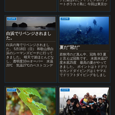
に時間がたてば荒れ...
ートボラカイ島に 今回は東京か
ら2名、名古屋から1名、福岡、
大分か...
2014年
2019年
白浜でリベンジされまし
た。
白浜の海でリベンジされまし
夏だ”冠だ”
た。 5月18日（日） 和歌山県白
浜のシーマンズビーチに行って
若狭湾のど真ん中、冠島 8/3 夏
きました。 晴天で波ほとんどな
と言えば冠島です。 水面水温27
し、透明度10ｍオーバー 水温
度水底25度 最高の夏がやって
20℃ 気温27℃のベストコンデ
きました。 ポイントはトドグリ
ション 夕日に輝く円月島 sony
セカンドダイビングはミヤマエ
RX1...
でドリフトダイビングをしまし
た。このツアー参加者の5名が9
月の...
2019年
2020年