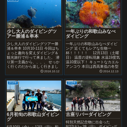
少し大人のダイビングツ
一年ぶりの和歌山みなべ
アー勝浦＆串本
ダイビング
少し大人のダイビングツアー勝
一年ぶりの和歌山みなべダイビ
浦＆串本 10月10-11日 今回はち
ング 近くてもレアな生物一
ょっと趣向を変えダイビング＆
杯！！！！！ 12月13日（土曜
観光旅行で行って来ました。 潜
日） 温度の逆転現象 水温19度気
り第一主義から、、、、 せっか
温10度以下！ キュートなカエル
く行くのだから楽しく行きまし
アンコウ 本日は西高東低の冬型
ょう！と、、、、 新名神から伊
の天候になり北西風が強く沿岸
2016.10.12
2014.12.13
勢道経由で約4時間...
でのダイビン...
2016年
2016年
6月初旬の和歌山ダイビン
古座リバーダイビング
グ
特別天然記念物に出会った
8/27(土)～28（日） ダイビング
6月10日（金）～12日（日） 和