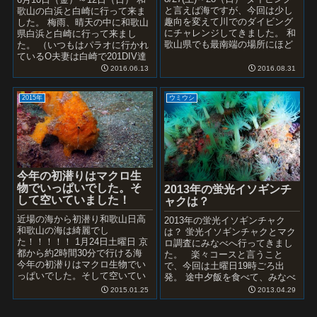
と言えば海ですが、今回は少し
歌山の白浜と白崎に行って来ま
趣向を変えて川でのダイビング
した。 梅雨、晴天の中に和歌山
にチャレンジしてきました。 和
県白浜と白崎に行って来まし
歌山県でも最南端の場所にほど
た。 （いつもはパラオに行かれ
近い古座川でのダイビング。 今
ているO夫妻は白崎で201DIV達
回お世話になったＤＩ...
成） 白浜は水温24度を越えでい
2016.06.13
2016.08.31
よいよ...
2015年
ウミウシ
今年の初潜りはマクロ生
物でいっぱいでした。そ
2013年の蛍光イソギンチ
して空いていました！
ャクは？
近場の海から初潜り和歌山日高
2013年の蛍光イソギンチャク
和歌山の海は綺麗でし
は？ 蛍光イソギンチャクとマク
た！！！！！ 1月24日土曜日 京
ロ調査にみなべへ行ってきまし
都から約2時間30分で行ける海
た。 楽々コースと言うこと
今年の初潜りはマクロ生物でい
で、今回は土曜日19時ごろ出
っぱいでした。そして空いてい
発。 途中夕飯を食べて、みなべ
ました！ オレンジ色のカエルア
へ到着は22：30でした。 ＧＷ突
2015.01.25
2013.04.29
ンコウ 海底を這って...
入してましたが、...