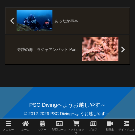
あったか串本
奇跡の海 ラジャアンパット PartⅡ
PSC Divingへようお越しやす～
© 2012-2026 PSC Divingへようお越しやす～.
メニュー
ホーム
ツアー
PADIコース
ネットショッ
ブログ
動画集
サイドメニュ
プ
ー