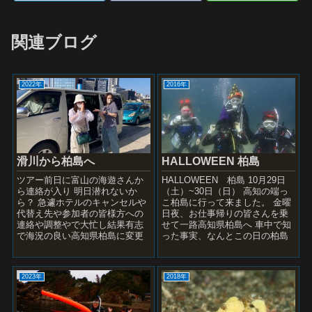
関連ブログ
2022年
2016年
滑川から柏島へ
HALLOWEEN 柏島
ツアー前日に富山の海遊さんか
HALLOWEEN 柏島 10月29日
ら連絡が入り 明日潜れないか
（土）~30日（日） 高知の端っ
ら？ 急遽ホテルのキャンセルや
こ柏島に行って来ました。 金曜
代替え先や参加者の皆様方への
日夜、お仕事帰りの皆さんを乗
連絡や調整やで大忙し結果有志
せて一路高知県柏島へ 車中で知
で海況の良い高知県柏島に変更
った事実、なんとこの日の柏島
しました。 大阪組は新大阪駅に
ではあの”ボロカサゴ”が登場した
集合でしたがマドンナがマイド
というBI...
ライを...
2023年
2018年