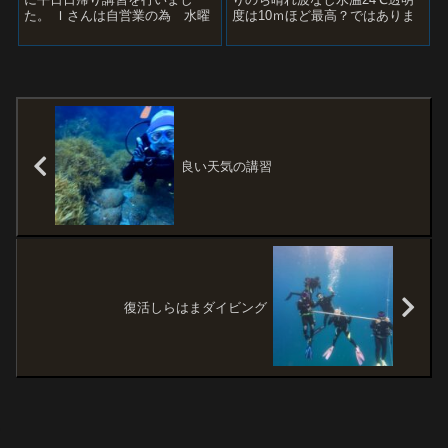
た。 Ｉさんは自営業の為 水曜
度は10ｍほど最高？ではありま
日しか講習ができませんしかも
すが水底が撒きあがりやすい砂
多忙なため水曜日でも...
の為すぐに50ｃm～2ｍで...
良い天気の講習
復活しらはまダイビング