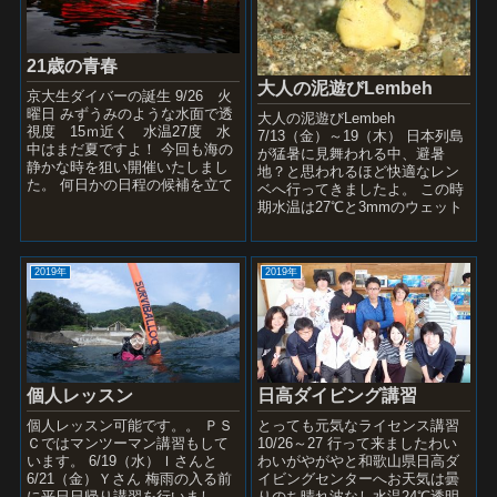
21歳の青春
大人の泥遊びLembeh
京大生ダイバーの誕生 9/26 火
曜日 みずうみのような水面で透
大人の泥遊びLembeh
視度 15ｍ近く 水温27度 水
7/13（金）～19（木） 日本列島
中はまだ夏ですよ！ 今回も海の
が猛暑に見舞われる中、避暑
静かな時を狙い開催いたしまし
地？と思われるほど快適なレン
た。 何日かの日程の候補を立て
ベへ行ってきましたよ。 この時
最良の日をまじかで決定しま
期水温は27℃と3mmのウェット
す。時間が...
では寒め 船の上は風が吹いて長
袖が必要 とい...
2019年
2019年
個人レッスン
日高ダイビング講習
個人レッスン可能です。。 ＰＳ
とっても元気なライセンス講習
Ｃではマンツーマン講習もして
10/26～27 行って来ましたわい
います。 6/19（水）Ｉさんと
わいがやがやと和歌山県日高ダ
6/21（金）Ｙさん 梅雨の入る前
イビングセンターへお天気は曇
に平日日帰り講習を行いまし
りのち晴れ波なし水温24℃透明