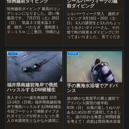
恒例越前ダイビング
シールバーウィークの越
前ダイビング
恒例越前ダイビング 最高のコン
デションになりました。碧い海
シルバーウィーク突入 越前ダ
最高です。 7月27日（土）28日
イビング 9月19日～20日（土-
（日） 気温３３度水温２７
日） 4人の講習生と3人のちょっ
度 晴天 べたなぎ 透明度１
とうるさいダイバーさん、その
０～１５ｍ ここ数日、沖縄のよ
他で秋の味覚＆ダイビングに行
うな海になった越前です。 土曜
ってまいりました。 見てくださ
日はビーチ...
いマリンブルーの越前 水温24
度 講習初日 ...
ブログ
2018年
福井県南越前海岸で俄然
手の裏海水浴場でアドバ
ハッスルするDM候補生
ンス
美人ダイバー誕生南越前 10月
波の静かな敦賀手の裏と越前で
13-14日（日祝）福井県南越前海
アドバンス講習の後半戦
岸で俄然ハッスルするDM候補生
8/26（日） 台風の返しうねりが
今回プーケットで体験ダイブさ
あるため2か所で講習してきまし
れダイビングが好きになった美
た。 波の伝わる角度と時間経過
人ＯＷ講習生となかなか講習に
を考えて！ 此処は普段海水浴場
踏み込まないDM候補生を二人の
で遠浅の砂地が続く波のない穏