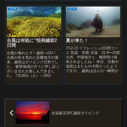
イントラで、、、、、、、、...
やかな処 西からの...
2018年
2021年
夏が来た！
台風は何処に”恒例越前2
日間
7/12-13 リフレッシュ2日間コー
ス 気温 30度 水温 22.8〜25度
台風が逸れたぞ！越前へGO！
九州、中国地方と、梅雨明け発
台風が吹き荒れた近畿地方の週
表されましたね！ 本日、京都や
末、越前はダイビング日和でし
滋賀はまたもや大雨だったよう
た。 被害地域の方々に申し訳ご
ですが、 越前はほんの一瞬雨が
ざいませんが楽しんできまし
降っただけで、良い天気でし
た。 7月28日（土）～29日
た...
（日） 変わり者台風12号 台風
12号 西寄りの異例の...
水温復活28℃越前ダイビング