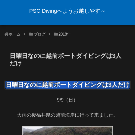
PSC Divingへようお越しやす～
ホーム
ブログ
2018年
日曜日なのに越前ボートダイビングは3人
だけ
日曜日なのに越前ボートダイビングは3人だけ
9/9（日）
大雨の後福井県の越前海岸に行って来ました。