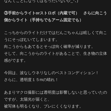
なんてことになってはもったいない(ﾉ_･､)
③手前からライトorストロボ（内蔵で可） さらに向こう
側からライト（手持ちでもアーム固定でも）
こっちからのライトだけではだんごちゃんは眩しくて向こ
うにそっぽむいてしまいます。
向こうからもあてるとそっぽ向く確率が減ります。
そして、向こうからのライトがあることで、生き物の立体
感がでます。
今回は、波なしウネリなしのベストコンディション！
さらに、透明度１５mの晴れ！
あまりマクロ撮影には透明度は影響しないと思っていたの
ですが、太陽光が届くと、
被写体も明るくなり、ブレにくくなります。