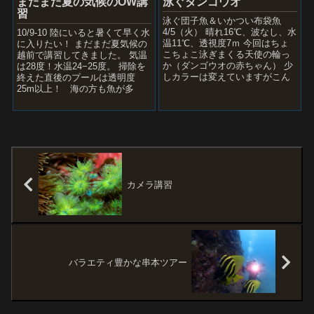
まだまだ夏の気候のOW講
泳ぐダンゴウオ
習
泳ぐ団子魚＆いかつい布袋魚
4/5（火） 晴れ16℃、波なし、水
10/9-10 陸にいると暑くて早く水
温11℃、透視度7ｍ 今回はちょ
に入りたい！ まだまだ夏気候の
こちょこ泳ぎまくる天使の輪っ
越前で講習してきました。 気温
か（ダンゴウオの赤ちゃん） 少
は28度！水温24−25度。 掃除を
しカラーは変えていますがこん
終えた直後のプールは透明度
なのも有りですね！ この子じっ
25m以上！ 海の方も魚が多
としていません...
く、アジやスズメダイの群...
カメラ講習
バラエティ豊かな串本ツアー