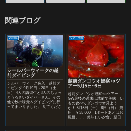
関連ブログ
2015年
ツアー情報
シールバーウィークの越
前ダイビング
越前ダンゴウオ観察+αツ
シルバーウィーク突入 越前ダ
アー5月5日~6日
イビング 9月19日～20日（土-
日） 4人の講習生と3人のちょっ
越前ダンゴウオ観察+αツアー
とうるさいダイバーさん、その
GW最後の週末は越前で美味しい
他で秋の味覚＆ダイビングに行
もの食べてダンゴウオ見よう
ってまいりました。 見てくださ
か！ 5月5日（土）-6日（日） 費
いマリンブルーの越前 水温24
用 ￥35,000 1ボートあとはお
度 講習初日 ...
風呂、、、美味しい夕食、翌日
も1ボート 2ボート、宿泊（朝夕
食付）、お...