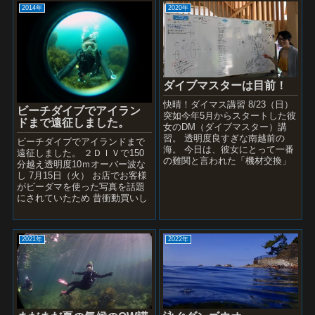
2014年
2020年
ダイブマスターは目前！
快晴！ダイマス講習 8/23（日）
ビーチダイブでアイラン
突如今年5月からスタートした彼
ドまで遠征しました。
女のDM（ダイブマスター）講
習。 透明度良すぎな南越前の
ビーチダイブでアイランドまで
海。 今日は、彼女にとって一番
遠征しました。 ２ＤＩＶで150
の難関と言われた「機材交換」
分越え透明度10ｍオーバー波な
を終えるのが第一目標！ なんて
し 7月15日（火） お店でお客様
ったって、マ...
がビーダマを使った写真を話題
にされていたため 昔衝動買いし
たイノンの虫レンズを思い出し
思わず使用...
2021年
2022年