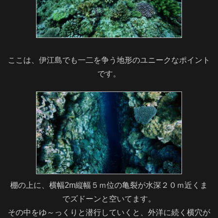
ここは、伊江島でも一二を争う地形のユニークなポイント
です。
棚の上に、横幅2m縦幅５ｍ位の亀裂が水深２０ｍ近くま
でズドーンと空いてます。
その中をゆ～っくりと潜行していくと、外洋に続く横穴が