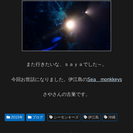
また行きたいな、ｓａｙａでした～。
今回お世話になりました。伊江島の
Sea monkkeys
さやさんの古巣です。
2015年
ブログ
シーモンキーズ
伊江島
沖縄