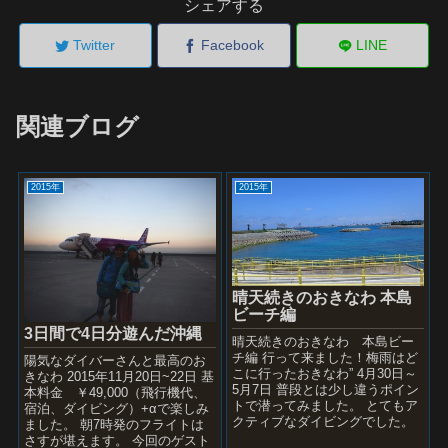
シェアする
Twitter
Facebook
LINE
関連ブログ
2015年
2015年
晴天続きのおきなわ 本島
ビーチ編
3日間で4日分遊んだ沖縄
晴天続きのおきなわ 本島ビー
チ編 行って来ました！梅雨はど
陽気なダイバーさんと最高のお
こに行ったおきなわ” 4月30日～
きなわ 2015年11月20日~22日 基
5月7日 普段とは少し違うポイン
本料金 ￥49,000（飛行機代、
トで潜ってみました。 とてもア
宿泊、ダイビング）+αで楽しみ
クティブなダイビングでした。
ました。 朝7時発のフライトは
こんなダイビングできたのも青
さすが堪えます。 今回のゲスト