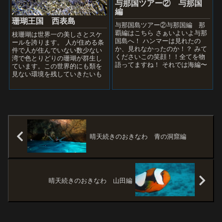
与那国ツアー② 与那国
編
珊瑚王国 西表島
与那国島ツアー②与那国編 那
覇編はこちら さぁいよいよ与那
枝珊瑚は世界一の美しさとスケ
国島へ！ ハンマーは見れたの
ールを誇ります。 人が住める条
か、見れなかったのか！？ みて
件で人が住んでいない数少ない
くださいこの笑顔！！全てを物
湾で色とりどりの珊瑚が群生し
語ってますね！ それでは海編〜
ています。この世界的にも類を
早起きして那覇を出発し、与那
見ない環境を残していきたいも
国に到着後、すぐに...
のです。 2013年 6月 23日 ～ 26
日 場所西表...
晴天続きのおきなわ 青の洞窟編
晴天続きのおきなわ 山田編