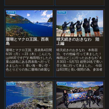
の洞窟店 松本君の素晴...
は2名様のみ”” 晴天の...
2016年
2015年
珊瑚とマクロ王国、西表
晴天続きのおきなわ 陸
島
上編
珊瑚とマクロ王国、西表島4日間
晴天続きのおきなわ 本島宿
6/20（月）～23（木） こんにち
泊、その他編 行って来ました！
はAKIEです(^^)/ 梅雨明けした八
梅雨はどこに行ったおきなわ” 4
重山諸島にある西表島へ行って
月30日～5月7日 総勢14名で青い
きました～！ 青い海・青い空・
空と海に行って来ました。 今回
色とりどりの魚に珊瑚の綺麗な
は8日間と長い期間の為、参加者
事。 日本でここまで珊瑚の群生
ダイバー様の都合の良い期間で
を見ら...
来ら...
2013年
2021年