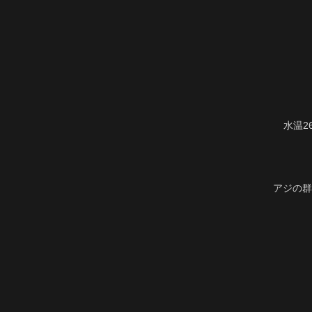
水温2
アジの群