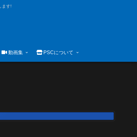
ます!
動画集
PSCについて