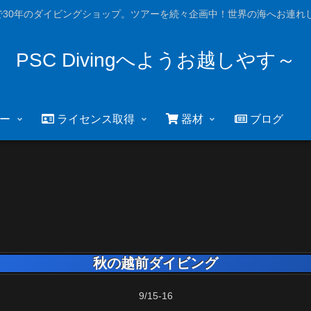
で30年のダイビングショップ。ツアーを続々企画中！世界の海へお連れし
PSC Divingへようお越しやす～
ー
ライセンス取得
器材
ブログ
秋の越前ダイビング
9/15-16