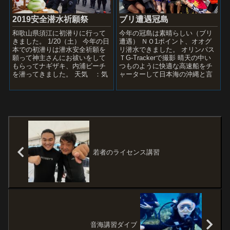
2019安全潜水祈願祭
ブリ遭遇冠島
和歌山県須江に初潜りに行って
今年の冠島は素晴らしい（ブリ
きました。 1/20（土） 今年の日
遭遇） ＮＯ1ポイント、オオグ
本での初潜りは潜水安全祈願を
リ潜水できました。 オリンパス
願って神主さんにお祓いをして
ＴG-Trackerで撮影 晴天の中い
もらってナギザキ、内浦ビーチ
つものように快適な高速船をチ
を潜ってきました。 天気 ：気
ャーターして日本海の沖縄と言
温：14℃ 風向：西南西→西 海
えるこの時期しか行けない冠島
況 ：午前中なぎ ...
に行って来ました...
若者のライセンス講習
音海講習ダイブ