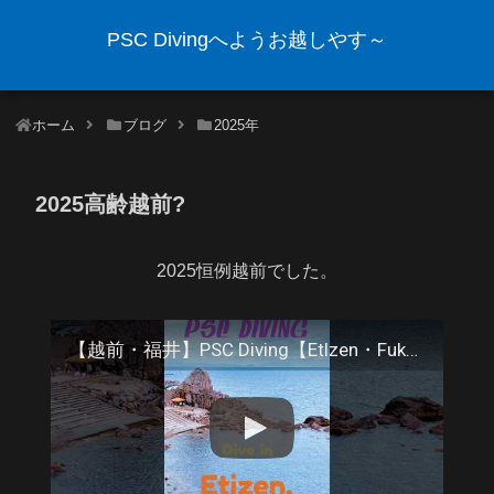
PSC Divingへようお越しやす～
ホーム
ブログ
2025年
2025高齢越前?
2025恒例越前でした。
【越前・福井】PSC Diving【Etlzen・Fukui】 #scubadiving #pscダイビング #travel #diving #ocean #eel #insta360x5