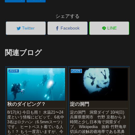
シェアする
Twitter
Facebook
LINE
関連ブログ
2021年
2020年
秋のダイビング？
淀の洞門
8/17(火) 今日も雨！ 水温21〜24
淀の洞門 洞窟ダイブ 10/4(日)
度という情報にビビッて、6名中
兵庫県豊岡市 竹野 京都から３
3名はロクハン（6.5mmスーツ）
時間と少し日本海で洞窟ダイ
です。 ヒートベスト着ている人
ブ。 Wikiipediia 抜粋 竹野海岸
も！？ もう一度言いますが、今
切浜の波触岩礁地帯である黒鼻