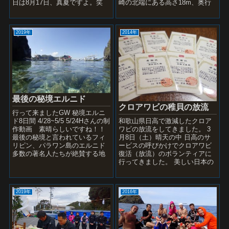
日は8月17日、真夏ですよ。笑
崎の北端にある高さ18m、奥行
一本目は『魚礁』 ...
き最大40mの海食洞。火山...
2019年
2014年
最後の秘境エルニド
クロアワビの稚貝の放流
行って来ましたGW 秘境エルニ
和歌山県日高で激減したクロア
ド8日間 4/28~5/5 5/24Hさんの制
ワビの放流をしてきました。 3
作動画 素晴らしいですね！！
月8日（土）晴天の中 日高のサ
最後の秘境と言われているフィ
ービスの呼びかけでクロアワビ
リピン、パラワン島のエルニド
復活（放流）のボランティアに
多数の著名人たちが絶賛する地
行ってきました。 美しい日本の
球に残さ...
海に潜るダイバーと地元漁師さ
んが共存できたらもっとダイビ
ングが...
2019年
2016年