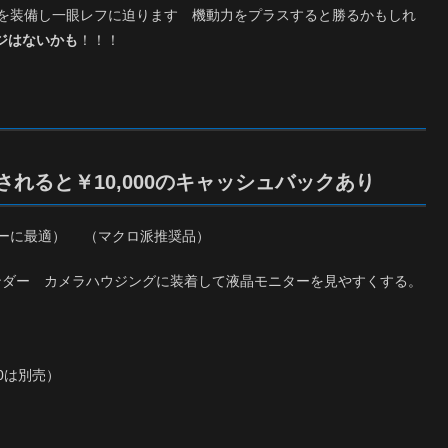
ズを装備し一眼レフに迫ります 機動力をプラスすると勝るかもしれ
ジはないかも
！！！
入されると￥10,000のキャッシュバックあり
ミーに最適） （マクロ派推奨品）
ファインダー カメラハウジングに装着して液晶モニターを見やすくする。
0は別売）