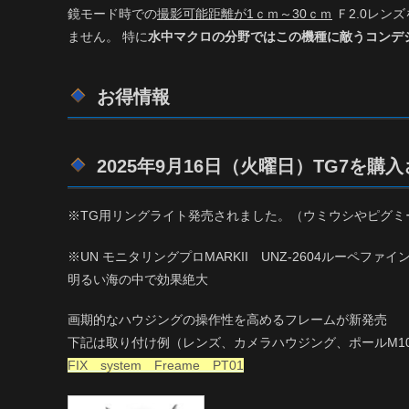
鏡モード時での
撮影可能距離が1ｃｍ～30ｃｍ
Ｆ2.0レン
ません。 特に
水中マクロの分野ではこの機種に敵うコンデ
お得情報
2025年9月16日（火曜日）TG7を購
※TG用リングライト発売されました。（ウミウシやピグ
※UN モニタリングプロMARKII UNZ-2604ルーペ
明るい海の中で効果絶大
画期的なハウジングの操作性を高めるフレームが新発売
下記は取り付け例（レンズ、カメラハウジング、ポールM1
FIX system Freame PT01