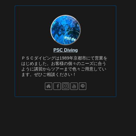
PSC Diving
ＰＳＣダイビングは1989年京都市にて営業を
はじめました。お客様の個々のニーズに合う
ように講習からツアーまで色々ご用意してい
ます。ぜひご相談ください！