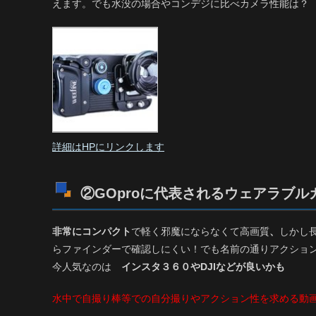
えます。でも水没の場合やコンデジに比べカメラ性能は？
詳細はHPにリンクします
②
GOproに代表されるウェアラブ
非常にコンパクト
で軽く邪魔にならなくて高画質
、
しかし
らファインダーで確認しにくい！でも名前の通りアクション
今人気なのは
インスタ３６０やDJIなどが良いかも
水中で自撮り棒等での自分撮りやアクション性を求める動