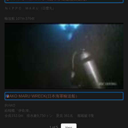
20mm機銃を防御旋回機銃として採用するなど、
ＮＩＰＰＯ ＭＡＲＵ（日豊丸）
非常に高い性能を有していた。
輸送船 107m 3764t
トレジャーズ
水深５０ｍ付近に美しい姿でたたずむ日本軍輸送船。
水深が深く潮の流れも良い所にあるためサンゴ等も付かず
http://treasures-chuuk.com/
綺麗なままでデッキで豆戦車（97式軽装甲車テケ）
37ｍｍ 対戦車砲などがみられます。
又操舵室は素晴らしく一見の価値があります。
treasures-chuuk.com
IRAKO MARU WRECK(日本海軍輸送船）
IRAKO
給糧艦「伊良湖」
全長152.0m 排水量9,750トン 乗員 361名 艦載艇 8隻
兵装 45口径12cm連装高角砲 2基
25mm三連装機銃 3基
1
of
5
Next