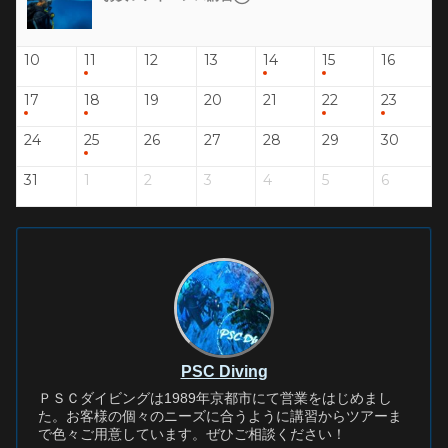
10
11
12
13
14
15
16
17
18
19
20
21
22
23
24
25
26
27
28
29
30
31
1
2
3
4
5
6
PSC Diving
ＰＳＣダイビングは1989年京都市にて営業をはじめまし
た。お客様の個々のニーズに合うように講習からツアーま
で色々ご用意しています。ぜひご相談ください！