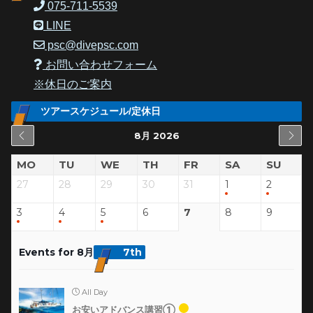
075-711-5539
LINE
psc@divepsc.com
お問い合わせフォーム
※休日のご案内
ツアースケジュール/定休日
8月 2026
MO
TU
WE
TH
FR
SA
SU
27
28
29
30
31
1
2
3
4
5
6
7
8
9
Events for 8月
7th
All Day
お安いアドバンス講習①