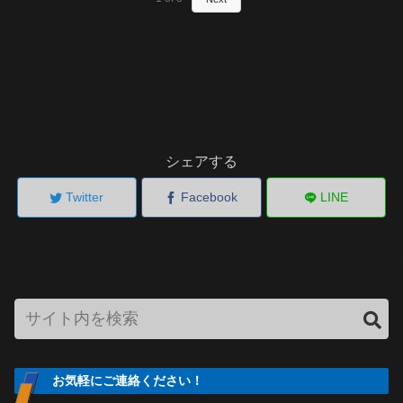
25mm連装機銃 2基
艦本式オール・ギヤ－ド蒸気タービン2軸2基 ロ号艦本式水管缶6基
8,300HP 17,5Kt
重油520t 14Ktで6,600海里 生糧品898t 真水1,000t
12cm45口径10年式連装高角砲2基 乗員361名
http://ja.wikipedia.org/wiki/%E4%BC%8A%E8%89%AF%E6%B9%96_%28
%E7%B5%A6%E7%B3%A7%E8%89%A6%29
日本海軍にあっては間宮と並んで、たった二隻しかいない大型給糧艦として
シェアする
大活躍しました。伊良湖は25,000名の14日分、冷蔵設備、食品製造設備、洗
濯機械を備えていました。食品倉庫は、獣肉庫、魚肉庫、野菜庫、つけもの
Twitter
Facebook
LINE
庫、果実庫などがあり、生産施設は食パン250kg/1日、パン菓子10,000個/1日
を始め、最中、ようかん、カステラ、まんじゅう、アイスクリーム、ラム
ネ、こんにゃく、豆腐なども艦内で製造する事ができたようです。
1944年9月24日にコロン湾で米機動部隊艦載機の攻撃を受け大破着底し放棄
された。
お気軽にご連絡ください！