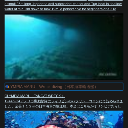
a small 35m long Japanese anti-submarine-chaser and Tug-boat in shallow
water of min. 3m down to max 19m. A perfect dive for beginners or a 3.rd
dive of the day and of course for underwater-photographer! Her original
Japanese name is Terukaze.
http://www.submariner-diving.com/
www.submariner-diving.com
OLYMPIA MARU Wreck diving（日本海軍輸送船）
OLYMPIA MARU（TANGAT WRECK ）
1944 9/24アメリカ機動部隊にフィリピンのパラワン コロンにて沈められま
した。全長１１２ｍの日本海軍の輸送船。本当はこちらがオリンピア丸らし
い！
Sno.428 おりんぴあ丸 OLYMPIA MARU 33085/TLMJ→JQAB 5,612G/T
2,300BHP 13.653kt