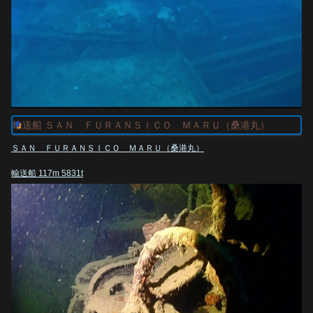
輸送船 ＳＡＮ ＦＵＲＡＮＳＩＣＯ ＭＡＲＵ（桑港丸）
ＳＡＮ ＦＵＲＡＮＳＩＣＯ ＭＡＲＵ（桑港丸）
輸送船 117m 5831t
水深約７０ｍの海底に沈む船はメインデッキにはタンクが３台もあり、
95式軽戦車（3人乗車）37ｍｍ砲
前方の船倉には魚雷が残されています。
第4船倉にタンクローリーを含む2台のトラックは素晴らしい！
chuuk truk lagoon, san francisco maru wreck. type 95 tank japanese WW2 on
LH side of deck.