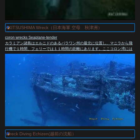
〒891-4205
熊毛郡屋久島町宮之浦２３５１－４７
TEL:0997-42-0505
AKITSUSHIMA Wreck（日本海軍 空母 秋津洲）
coron wrecks Seaplane-tender
カラミアン諸島はエルニドのあるパラワン州の最北に位置し、マニラから飛
行機で１時間、フェリーでは１１時間の距離にあります。ここコロン湾には
第二次世界大戦の大型軍用船の墓場があります。
日本 秋津洲飛行艇母艦 （世界的にも珍しい船）
http://ja.wikipedia.org/wiki/%E7%A7%8B%E6%B4%A5%E6%B4%B2_%28
%E6%B0%B4%E4%B8%8A%E6%A9%9F%E6%AF%8D%E8%89%A6%29
4650t 114.8x15.8x5.4m
Dx4 8000bhp 19knt
127mmAAⅡx2 25mmtwinMGx2 type94DepthChargex1
電動式35tジブ・クレーンを装備 （異様な船影）
大型飛行艇(二式大艇)1機搭載可能
http://jp.youtube.com/watch?v=mUhTqeSyRBo
1944 9/24コロン湾(11ﾟ59'N/120ﾟ02'E)でアメリカ艦載機30機の爆撃を受けて
コロン湾に沈没
Wreck Diving Echizen(越前の沈船）
アメリカ海軍 飛行艇母艦