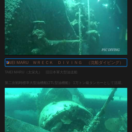
TAIEI MARU ＷＲＥＣＫ ＤＩＶＩＮＧ （沈船ダイビング）
TAIEI MARU（太栄丸） 旧日本軍大型油送船
第二次戦時標準大型油槽船(2TL型油槽船） 1万トン級タンカーとして活躍。
完成28隻内の１隻
中には空母に改装された艦もありました。
コロン湾は太平洋戦争で沈んだ沈没船が何隻もあり、貴重なダイビング・ス
ポットとなっている。水底地形状から波も潮流もおだやかな場所であり、フ
ィリピンの沈没船スポットの中で、最も多くの世界中からダイバーが訪れる
地の一つとなっている。
当時乗組員 回想文へのリンク