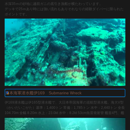
水深35ｍの砂地に越前ガニの底引き漁船が横たわっています。
デッキで25ｍあり時には強い流れもありそれなりの経験ダイバーに限られた
ポイントです。
USS Salisbury Sound 1951 & 1966
Rare 16mm film footage of life onboard the USS Salisbury Sound in January
1951 and June 1966. See the website at www.salisburysound.com.The video
was Produce...
オリンパスＴＧ3 フィッシュアイハウジング ドームコンバージョンレンズ
使用
http://olympus-imaging.jp/product/compact/tg3/index.html
www.youtube.com
http://www.fisheye-jp.com/products/compact/na_tg3.html
使用サービス ダイバーズハマトミ
http://www.hamatomi.jp/
参加資格は原則
経験本数50DIV以上でアドバンズ資格有される方
日本海軍潜水艦伊169 Submarine Wreck
伊169潜水艦は伊165型潜水艦で、大日本帝国海軍の巡航型潜水艦。海大V型
（かいだいごがた）基準：1,400トン 常備：1,785トン 水中：2,440トン 全長
104.70m 全幅 8.20m 水上：23.0kt 水中：8.2kt 53cm魚雷発射管 艦首4門、艦
尾2門