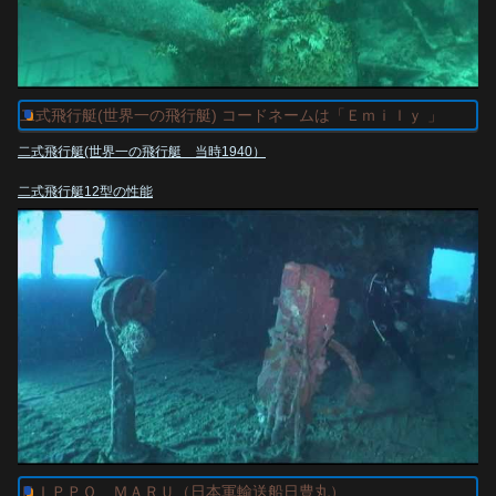
http://www.ric.hi-ho.ne.jp/senbotusen/siryo-deta/kaiso_daieimaru.htm
サービスへのリンク ＳＥＡＤＩＶＥ
http://www.seadiveresort.com/
ＰＳ 我々は後部スクリューシャフト穴から船内に浸入しました。もし潜ら
二式飛行艇(世界一の飛行艇) コードネームは「Ｅｍｉｌｙ 」
れるならダイバーレベル１００div以上でダイブマスタークラスが必要と思わ
二式飛行艇(世界一の飛行艇 当時1940）
れる。（減圧ダイビングになる場合もある）
二式飛行艇12型の性能
乗員・10名
全幅・38ｍ 全長・28.12m 全高・9.15m 翼面積・160㎡
発動機・三菱「火星」22型４基 出力・1,850馬力（離昇）
自重・16.7トン全備重量・24.5トン
最高速度・454km/h（高度5,000m）
巡航速度・296km/h（高度4,000m）
実用上昇限度・8,760m 航続力・7,152km（過荷）
機銃
20mm旋回機銃×１（艇首・尾部） 20mm旋回機銃×２（艇舷）
20mm旋回機銃×２（２連装）（艇上）
7.7mm機銃×１（艇下） 7.7mm機銃×３（予備）
爆弾・60㎏×16または250㎏×８、または800kg×２
7,000ｋｍにも及ぶ航続力、最大２トンの各種兵器を懸架可能、
最大速度は450km/hを超え、
ＮＩＰＰＯ ＭＡＲＵ（日本軍輸送船日豊丸）