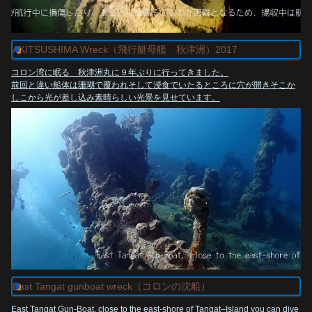
トレジャーズ
AKITSUSHIMA Wreck（飛行艇母艦 秋津洲）2017
http://treasures-chuuk.com/
コロン湾に眠る 秋津洲丸に９年ぶりに行ってきました。
前回と違い船体は珊瑚で覆われそして浸食でいたるところに穴が開きそこか
しこから光が差し込み素晴らしい光景を見せています。
treasures-chuuk.com
coron wrecks Seaplane-tender
カラミアン諸島はエルニドのあるパラワン州の最北に位置し、マニラから飛
行機で１時間、フェリーでは１１時間の距離にあります。ここコロン湾には
第二次世界大戦の大型軍用船の墓場があります。
日本 秋津洲飛行艇母艦 （世界的にも珍しい船）
2008 秋津洲動画
AKITSUSHIMA Wreck（日本海軍 空母 秋津洲）
coron wrecks Seaplane-tenderカラミアン諸島はエルニドのあるパラワン州の最北
に位置し、マニラから飛行機で１時間、フェリーでは１１時間の距離にあります。
ここコロン湾には第二次世界大戦の大型軍用船の墓場があります。 日本 秋津洲飛行
艇母艦 （世界的にも珍しい船）
East Tangat gunboat wreck（コロンの沈船）
www.youtube.com
East Tangat Gun-Boat, close to the east-shore of Tangat–Island you can dive