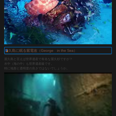
起工 1927.1.20(昭2) 進水 1927.6.30(昭2) 竣工 1927.8.30(昭2)
三菱商事株式会社(東京) おりんぴあ丸 Olympia Maru →1943.6(昭18)三菱汽
船(東京)に移籍→1944.9.24(昭19)比島ブスアンガ島(11.58N,120.3E)で米潜
RASHER(SS-269)の雷撃により沈没
サービスリンク
301 Moved Permanently
屋久島に眠る紫電改（George in the Sea）
屋久島と言えば世界遺産で有名な屋久杉ですが？
水中（海の中）も世界遺産級です。
www.seadiveresort.com
特に地形と透明度の良さではないでしょうか。
そんな美しい海に太平洋戦争末期に特攻機を護衛した旧日本海軍最強の戦闘
機と言われた紫電改が沈んでいます。
http://ja.wikipedia.org/wiki/%E7%B4%AB%E9%9B%BB%E6%94%B9
屋久島ではゼロ戦ポイントと呼ばれています。（水深約25ｍ）
この機の搭乗員は菅野直さんと言われています。
http://ja.wikipedia.org/wiki/%E8%8F%85%E9%87%8E%E7%9B%B4
参考紫電改の引き上げ記録番組
http://youtu.be/YWaWJ3dxtDU
使用ショップ
エバーブルー屋久島