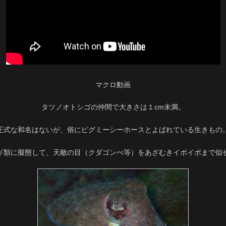
マクロ動画
タツノオトシゴの仲間で大きさは１cm未満。
正式な和名はないが、俗にピグミーシーホースとよばれている生きもの
ギ類に擬態して、天敵の目（クダゴンべ等）をあざむきイボイボまで似