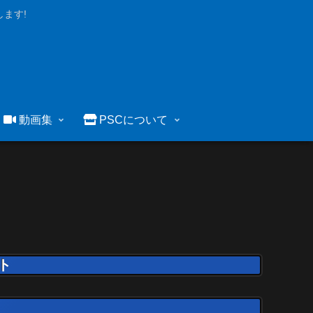
ます!
動画集
PSCについて
ト