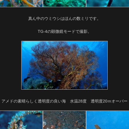
真ん中のウミウシはほんの数ミリです。
TG-4の顕微鏡モードで撮影。
アメドの素晴らしく透明度の良い海 水温28度 透明度20ｍオーバー