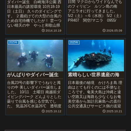
日間 マクロからワイドなんでも
ダイバー誕生 白崎海洋公園 西
のフィリピン ルソン島の南
日本最高の講習環境 10月18-19
アニラオに行ってきました。
日（土日） 久々のダイビングで
5/2（土）～6（水祝） 5/2（土）
す。 ２週続けての大型の台風の
PR407 関空/マニラ 0955/
ため自宅待機でしたが！ 雲一つ
1255 到着後アニラオへ 専用車
ない晴天の中 やっと和歌山県
で...
の白崎海洋公園で潜って来る事
2014.10.19
2026.05.09
ができました。...
2025年
2025年
がんばりやダイバー誕生
素晴らしい世界遺産の海
台風23号の影響下でうねりと濁
日本最後の秘境 かけろま島 理
りの中 美しいダイバー誕生しま
由はとても行くのには不便なと
した。 10/11 土曜日 南越前ダ
ころです。奄美大島は沖縄と違
イビングパーク どんよりとした
い空路又は海路も少なくなお奄
曇りで台風を感じる空気でし
美空港から加計呂麻島への直行
た。 気温26℃水温26℃ 透明度
公共交通及びサービス側の送迎
濁りがあって5ｍ少々です。 風
もなくバスなら乗り継ぎになり
2025.10.12
2025.10.21
もあ...
どうしてもレンターカー（約３
時間）で大島...