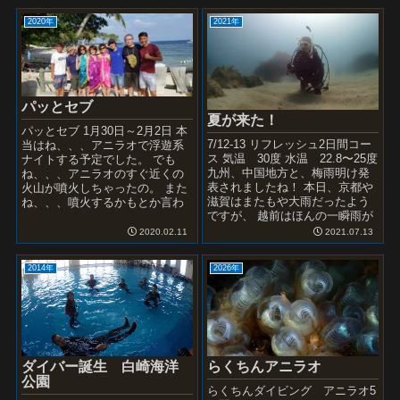
2020年
2021年
パッとセブ
夏が来た！
パッとセブ 1月30日～2月2日 本
7/12-13 リフレッシュ2日間コー
当はね、、、アニラオで浮遊系
ス 気温 30度 水温 22.8〜25度
ナイトする予定でした。 でも
九州、中国地方と、梅雨明け発
ね、、、アニラオのすぐ近くの
表されましたね！ 本日、京都や
火山が噴火しちゃったの。 また
滋賀はまたもや大雨だったよう
ね、、、噴火するかもとか言わ
ですが、 越前はほんの一瞬雨が
れたら行くの難しいよね。 とい
降っただけで、良い天気でし
う事で急遽セブに変...
2020.02.11
2021.07.13
た...
2014年
2026年
らくちんアニラオ
ダイバー誕生 白崎海洋
公園
らくちんダイビング アニラオ5