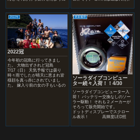
300DIVでした。なんかあやしい
イバーしか参加できないし、人
ぞ””...
数制限、台風等で荒...
2022年
更新履歴
2022冠
今年初の冠島に行ってきまし
た。 大物出ずされど冠島
7/17（日） 天気予報では曇り
時々雨でしたが晴天に恵まれ皆
ソーラダイブコンピュー
様顔を真っ赤にされていまし
ター続々入荷！！4/30
た。 嫁入り前の女の子もいるの
にね！ ポイントは立神と宮前の
ソーラダイブコンピューター入
ドリフトです。 ダイ...
荷！ バッテリー交換なしのソー
ラー駆動！ それも２メーカーが
そろって販売開始です。
ドットディスプレーでスクロー
ル表示！ 高輝度LED照
明！ ワールドタイム48都
市！ 今ま...