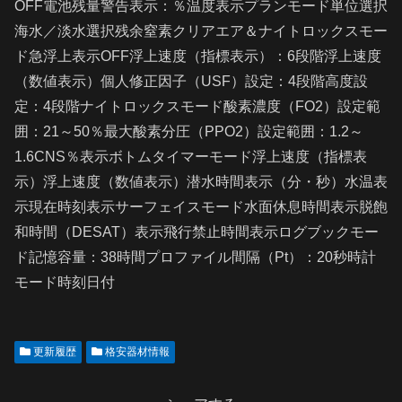
OFF電池残量警告表示：％温度表示プランモード単位選択
海水／淡水選択残余窒素クリアエア＆ナイトロックスモー
ド急浮上表示OFF浮上速度（指標表示）：6段階浮上速度
（数値表示）個人修正因子（USF）設定：4段階高度設
定：4段階ナイトロックスモード酸素濃度（FO2）設定範
囲：21～50％最大酸素分圧（PPO2）設定範囲：1.2～
1.6CNS％表示ボトムタイマーモード浮上速度（指標表
示）浮上速度（数値表示）潜水時間表示（分・秒）水温表
示現在時刻表示サーフェイスモード水面休息時間表示脱飽
和時間（DESAT）表示飛行禁止時間表示ログブックモー
ド記憶容量：38時間プロファイル間隔（Pt）：20秒時計
モード時刻日付
更新履歴
格安器材情報