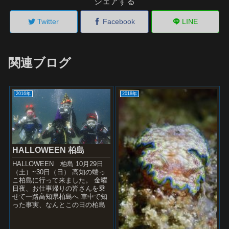
シェアする
Twitter
Facebook
LINE
関連ブログ
2016年
2018年
HALLOWEEN 柏島
HALLOWEEN 柏島 10月29日
（土）~30日（日） 高知の端っ
こ柏島に行って来ました。 金曜
日夜、お仕事帰りの皆さんを乗
せて一路高知県柏島へ 車中で知
った事実、なんとこの日の柏島
ではあの”ボロカサゴ”が登場した
というBI...