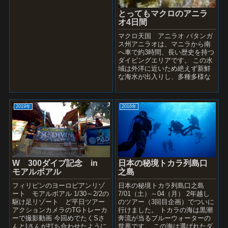
とってもマクロのアニラ
オ4日間
マクロ天国 アニラオ バタンガ
ス州アニラオは、マニラから南
へ車で約3時間、長い歴史を持つ
ダイビングエリアです。 この水
域は外洋に近いため絶えず新鮮
な海水が出入りし、多種多様な
珊瑚とそこを住処とする多数の
水中生物（エビカニ）マクロで
有名で...
2019年
2016年
W 300ダイブ記念 in
日本の秘境トカラ列島口
モアルボアル
之島
フィリピンのヨーロピアンリゾ
日本の秘境トカラ列島口之島
ート モアルボアル 1/30～2/2の
7/01（土）～04（月） 2年越し
駆け足リゾート ど平日ツアー
のツアー（3回目企画）でついに
アクションカメラのTGトレーカ
行けました。 トカラの海は黒潮
ーで撮影動画 今回めでたくSさ
奔流が当るブルーウォーターの
んとIさんが打ち合わせたように
世界です。 この海は選ばれたダ