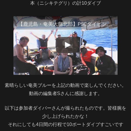
本（ニシキテグリ）の計10ダイブ
【鹿児島・奄美大島北部】PSCダイビング ダイビング・ツアー2024【Kagoshima・NORTH AMAMI ISLAND】
素晴らしい奄美ブルーを上記の動画で楽しんでください。
動画の編集者Sさんに感謝します。
以下は参加者ダイバーさんが撮られたものです。皆様腕を
少し上げられたかな！
それにしても4日間の行程で10ボートダイブすごいです