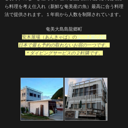
ら料理を考え仕入れ（新鮮な奄美産の魚）最高に合う料理
法で提供されます。１年前から人数を制限されています。
奄美大島島龍郷町
安木屋場（あんきゃば）の
なべき屋のHP
日本で最も予約の取れないお宿の一つです。
＊ダイビングサービスの２軒隣です。