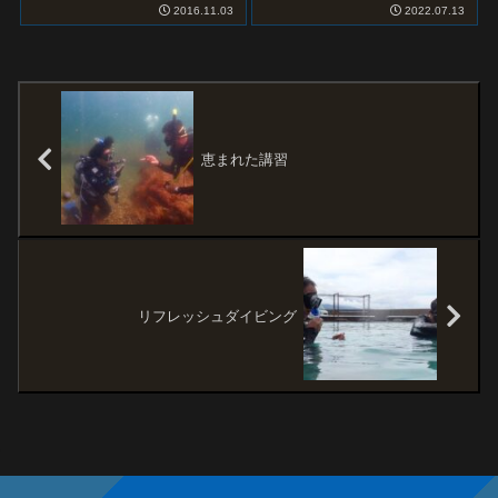
7/09 3ボー...
ではあの”ボロカサゴ”が登場した
2016.11.03
2022.07.13
というBI...
恵まれた講習
リフレッシュダイビング