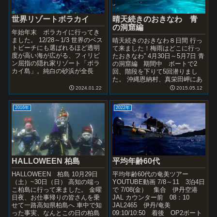
世界リゾートボラカイ
晴天続きのおきなわ 青
の洞窟編
年始年末 ボラカイに行ってき
ました。 12/28～1/3 世界のベス
晴天続きのおきなわ８日間 行っ
トビーチにも選ばれるほど透明
て来ました！梅雨はどこに行っ
度が高い海が広がる、フィリピ
たおきなわ” 4月30日～5月7日 青
ン屈指の隠れ家リゾート「ボラ
の洞窟編 期間中 ボートで2
カイ島」。純白の砂浜が全長
回、階段を下りて5回潜りまし
4kmに渡り続く「ホワイトビー
た。 沖縄恩納村、真栄田岬にあ
チ」をはじめ、小さな島な...
る「青の洞窟」 今や言わずと知
2024.01.22
2015.05.12
れ...
2016年
2022年
平均年齢60代
HALLOWEEN 柏島
平均年齢60代の奄美ツアー
HALLOWEEN 柏島 10月29日
YOUTUBE動画 7/8～11 3泊4日
（土）~30日（日） 高知の端っ
で 7/08(金） 集合 伊丹空港
こ柏島に行って来ました。 金曜
JAL カウンター前 08：10
日夜、お仕事帰りの皆さんを乗
JAL2465 伊丹/奄美
せて一路高知県柏島へ 車中で知
09:10/10:50 着後 OP2ボート
った事実、なんとこの日の柏島