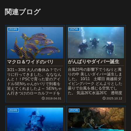
関連ブログ
2019年
2025年
がんばりやダイバー誕生
マクロ＆ワイドのバリ
台風23号の影響下でうねりと濁
3/21～3/26 大人の春休み？でバ
りの中 美しいダイバー誕生しま
リに行ってきました。 なななん
した。 10/11 土曜日 南越前ダ
んと！！PSCで育った皆のアイ
イビングパーク どんよりとした
ドルSENちゃんがバリで到着を
曇りで台風を感じる空気でし
迎えてくれましたよ～ SENちゃ
た。 気温26℃水温26℃ 透明度
ん行きつけのローカルフードを
濁りがあって5ｍ少々です。 風
ご案内していただきました。 残
2019.04.01
2025.10.12
もあ...
念ながら、...
2024年
2015年