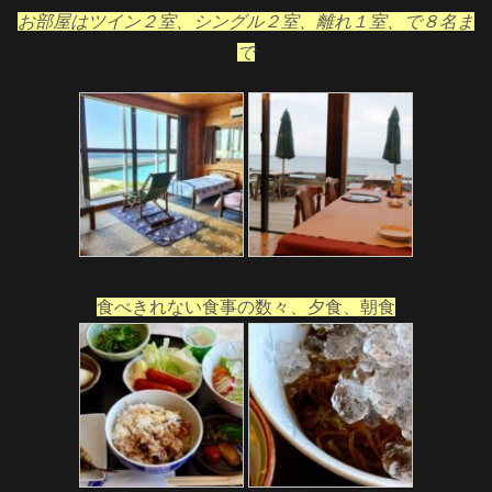
お部屋はツイン２室、シングル２室、離れ１室、で８名ま
で
食べきれない食事の数々、夕食、朝食