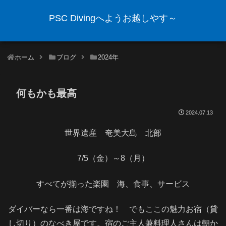
PSC Divingへようお越しやす～
ホーム
ブログ
2024年
何もかも最高
2024.07.13
世界遺産 奄美大島 北部
7/5（金）～8（月）
すべてが揃った楽園 海、食事、サービス
ダイバーなら一番は海ですね！ でもここの魅力お宿（貸
し切り）のなべき屋です。宿のご主人兼料理人さんは朝か