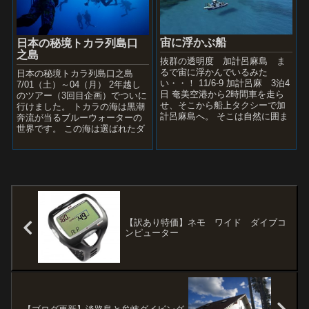
宙に浮かぶ船
日本の秘境トカラ列島口
之島
抜群の透明度 加計呂麻島 ま
るで宙に浮かんでいるみた
日本の秘境トカラ列島口之島
い・・！ 11/6-9 加計呂麻 3泊4
7/01（土）～04（月） 2年越し
日 奄美空港から2時間車を走ら
のツアー（3回目企画）でついに
せ、そこから船上タクシーで加
行けました。 トカラの海は黒潮
計呂麻島へ。 そこは自然に囲ま
奔流が当るブルーウォーターの
れた楽園でした。 11/06 JAL
世界です。 この海は選ばれたダ
2465...
イバーしか参加できないし、人
数制限、台風等で荒...
【訳あり特価】ネモ ワイド ダイブコ
ンピューター