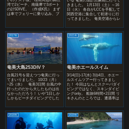
いる 奄美の加計呂麻島に行って
湾で2ビーチ、南薩摩で3ボート
きました。 1月13日（土）～16
の計5DIVE。 （作成K氏） まず
日（火） 各自がLCCを手配して
は車でフェリーに乗り込み、ブ
関西空港に集合して初潜りに行
リーフィングタイム。 錦江...
ってきました。 奄美空港からレ
ンタカーを借り陸路約2時間30分
（昔は4-...
2017年
2021年
奄美ホエールスイム
奄美大島253DIV？
3/14(日)-17(水) 3泊4日、ホエー
台風21号を迎えつつ奄美に行っ
ルスイムツアー行ってきまし
てまいりました。 10/23（月）
た！ 今回はなんとスクーバダイ
~25（水） 奄美3日間 台風の中
ビングではなく、スキンダイビ
行ったのだから大したものは出
ングonly。 船旅6時間×2日間 リ
なかっただろう！ いや”1日しか
キさんのところでは、遭遇率は
しかもビーチダイビングでした
ほぼ100パーセント！ 古仁屋
が晴天で水温26℃透明度7-10ｍ
宿...
で楽しめま...
2016年
2020年