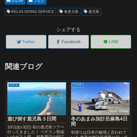
2013年
ブログ
RELAX DIVING SERVICE
奄美大島
鹿児島
シェアする
Twitter
Facebook
LINE
関連ブログ
2021年
2018年
遊び倒す鹿児島３日間
冬のあまみ加計呂麻島4日
間
10/1(金)-3(日) 初の鹿児島ツアー
行ってきました！ ベテラン勢揃
初潜りは日本の秘境と言われて
いのゲスト様。 桜島周辺の錦江