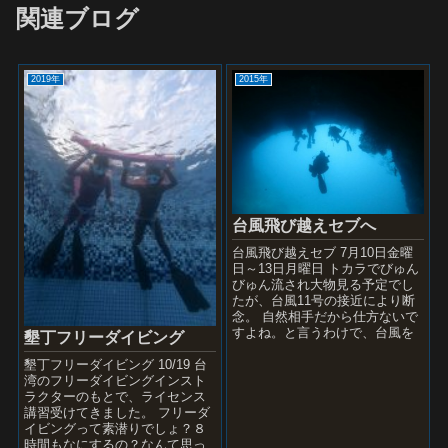
関連ブログ
2019年
2015年
台風飛び越えセブへ
台風飛び越えセブ 7月10日金曜
日～13日月曜日 トカラでびゅん
びゅん流され大物見る予定でし
たが、台風11号の接近により断
念。 自然相手だから仕方ないで
すよね。と言うわけで、台風を
墾丁フリーダイビング
飛び越えてフィリピン セブ島
墾丁フリーダイビング 10/19 台
へ行ってきました。 ...
湾のフリーダイビングインスト
ラクターのもとで、ライセンス
講習受けてきました。 フリーダ
イビングって素潜りでしょ？８
時間もなにするの？なんて思っ