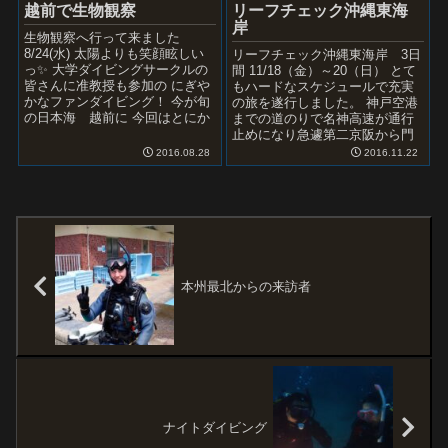
越前で生物観察
リーフチェック沖縄東海
岸
生物観察へ行って来ました
8/24(水) 太陽よりも笑顔眩しい
リーフチェック沖縄東海岸 3日
っ✨ 大学ダイビングサークルの
間 11/18（金）～20（日） とて
皆さんに准教授も参加の にぎや
もハードなスケジュールで充実
かなファンダイビング！ 今が旬
の旅を遂行しました。 神戸空港
の日本海 越前に 今回はとにか
までの道のりで名神高速が通行
くのんびり＆じっくり写真撮り
止めになり急遽第二京阪から門
まくりたい！企...
真そして湾岸線経由 時間が読め
2016.08.28
2016.11.22
ないから早朝3時...
本州最北からの来訪者
ナイトダイビング