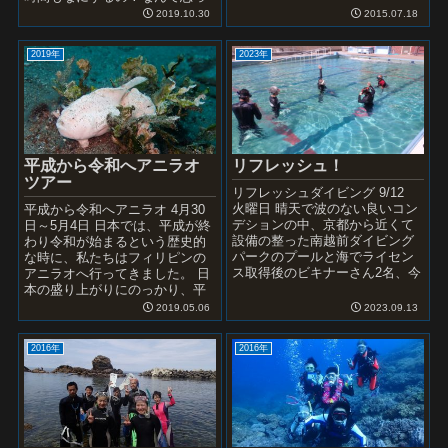
てましたが、甘かった・・・。
2019.10.30
2015.07.18
まずは午前中...
2019年
2023年
リフレッシュ！
平成から令和へアニラオ
ツアー
リフレッシュダイビング 9/12
火曜日 晴天で波のない良いコン
平成から令和へアニラオ 4月30
デションの中、京都から近くて
日～5月4日 日本では、平成が終
設備の整った南越前ダイビング
わり令和が始まるという歴史的
パークのプールと海でライセン
な時に、私たちはフィリピンの
ス取得後のビキナーさん2名、今
アニラオへ行ってきました。 日
年になってダイビングにはまっ
本の盛り上がりにのっかり、平
たレスキューさん、人生...
成最後の夕陽 北は長野から、南
2019.05.06
2023.09.13
は宮崎まで各地に...
2016年
2016年