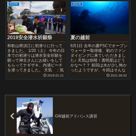
2019年
2021年
夏の越前
2019安全潜水祈願祭
8月1日 去年の夏PSCでオープン
和歌山県須江に初潜りに行って
ウォーター取得後、初のファン
きました。 1/20（土） 今年の日
ダイビングに来ていただきまし
本での初潜りは潜水安全祈願を
た♪ 天気は快晴！透明度はどう
願って神主さんにお祓いをして
かな〜？？ 前回は水が少し怖か
もらってナギザキ、内浦ビーチ
ったようですが、今回はそんな
を潜ってきました。 天気 ：気
様子微塵もなく、シュノーケル
温：14℃ 風向：西南西→西 海
2019.01.21
2021.08.02
から満喫！ ビーチダイ...
況 ：午前中なぎ ...
GW越前アドバンス講習