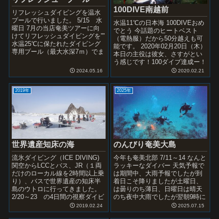
100DIVE南越前
リフレッシュダイビングを温水
プールで行いました。 5/15 水
水温11℃の日本海 100DIVEおめ
曜日 7月の当店奄美ツアーに向
でとう 今話題のヒートベスト
けてリフレッシュダイビングを””
（電熱服）だから50分越えも可
水温25℃に保たれたダイビング
能です。 2020年02月20日（木）
専用プール（最大水深7ｍ）でま
本日の主役は彼女、さすがとい
ずはリラックスして感を取り戻
う感じです！100ダイブ達成ー！
されました。 3...
お忙しい中愛するアメ...
2024.05.16
2020.02.21
2019年
2025年
のんびり奄美大島
世界遺産知床の海
今年も奄美北部 7/11～14 なんと
流氷ダイビング（ICE DIVING)
ラッキーなダイバー 天気予報で
関空からLCCとバス、JR（１両
は期間中、大雨予報でしたが到
だけのローカル線を2時間以上乗
着日こそ降りましたが土曜日、
り）、バスで世界遺産の知床半
は曇りのち薄日、日曜日は晴天
島のウトロに行ってきました。
のち夜中大雨でしたが翌朝9時に
2/20～23 の4日間の視察ダイビ
はやみ器材を無事梱包できまし
ングでした。 流氷 オホーツ...
2019.02.24
2025.07.15
た。 こんな素...