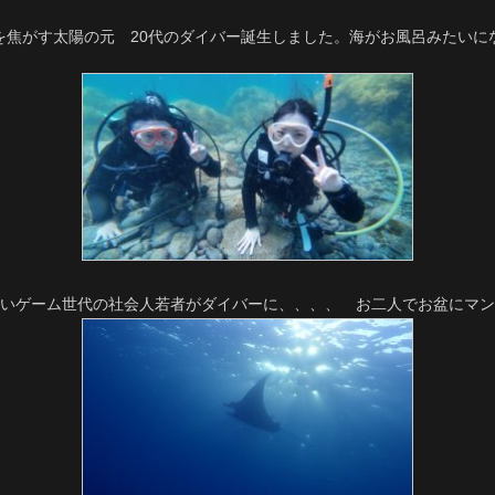
を焦がす太陽の元 20代のダイバー誕生しました。海がお風呂みたいに
いゲーム世代の社会人若者がダイバーに、、、、 お二人でお盆にマン