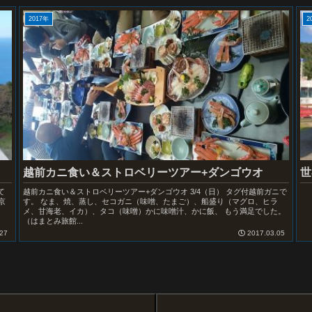
2017年
2
世
越前カニ食い＆ストロベリーツアー+ダンゴウオ
て
越前カニ食い＆ストロベリーツアー+ダンゴウオ 3/4（日） タグ付越前ガニで
京
す。 なま、焼、蒸し、セコガニ（味噌、たまご）、船盛り（マグロ、ヒラ
メ、甘海老、イカ）、タコ（味噌）かに味噌汁、かに飯、 もう満足でした。
（はまとみ旅館...
27
2017.03.05