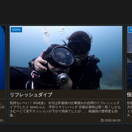
2020年
2
リフレッシュダイブ
恒
気持ちい〜い！ 6/19(金） 今日は常連様の仕事疲れの合間のリフレッシュダ
た。
恒
イブでした♬ toraちゃん 手作りマリンバッヂ 京都出発時は雨！雨！しかも
の大
月
さむーくて若干テンションが下がり気味でしたが。。 南越前の透明度も回
１
復...
チ..
13
2020.06.20