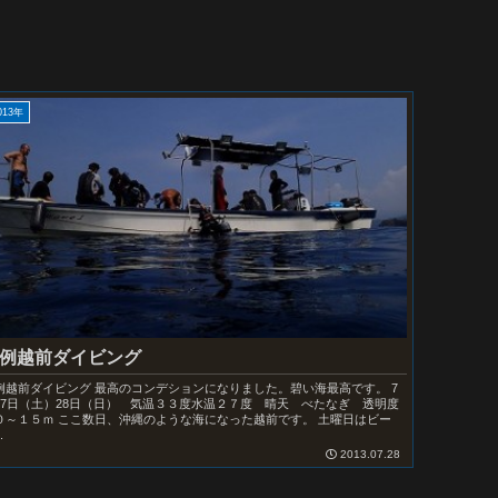
013年
例越前ダイビング
例越前ダイビング 最高のコンデションになりました。碧い海最高です。 7
27日（土）28日（日） 気温３３度水温２７度 晴天 べたなぎ 透明度
０～１５ｍ ここ数日、沖縄のような海になった越前です。 土曜日はビー
.
2013.07.28