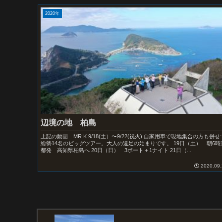
2020年
辺境の地 柏島
上記の動画 MR K 9/18(土）〜9/22(祝火) 自家用車で現地集合の方も併せ
総勢14名のビッグツアー。大人の遠足の始まりです。 19日（土） 朝6時
都発 高知県柏島へ 20日（日） 3ボート＋1ナイト 21日（...
2020.09.