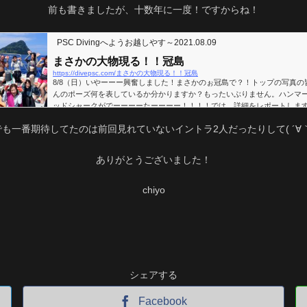
前も書きましたが、十数年に一度！ですからね！
PSC Divingへようお越しやす～
2021.08.09
まさかの大物現る！！冠島
https://divepsc.com/まさかの大物現る！！冠島
8/8（日）いやーーー興奮しました！まさかのぉ冠島で？！トップの写真の
んのポーズ何を表しているか分かりますか？もったいぶりません。ハンマ
ッドシャークがでーーーーたーーーー！！！！では、詳細をレポートしま
それは、2本目『宮前ドリフト』での出会いでした。エントリーし、集合写
でも一番期待してたのは前回見れていないイントラ2人だったりして( ´∀｀
をとって、のんびりスタートしました。まずは、深場の砂地へ降りてハゼ
紹介しようかなと探してましたが、これ！ってのがいなくてまぁいっか流
か・・・と見上げた時！水面近くにハンマーヘッドのシルエット発見！え
ありがとうございました！
やろ？合...
chiyo
シェアする
Facebook