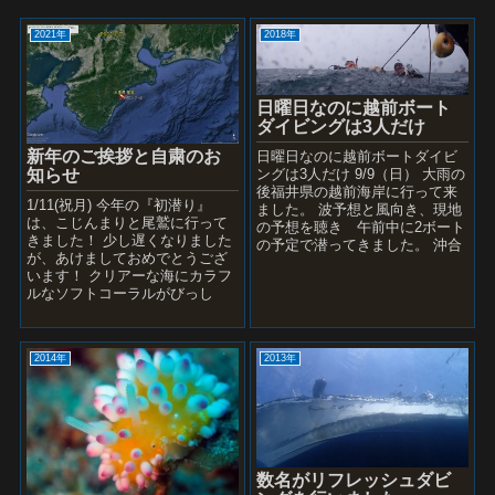
2021年
2018年
日曜日なのに越前ボート
ダイビングは3人だけ
新年のご挨拶と自粛のお
日曜日なのに越前ボートダイビ
ングは3人だけ 9/9（日） 大雨の
知らせ
後福井県の越前海岸に行って来
1/11(祝月) 今年の『初潜り』
ました。 波予想と風向き、現地
は、こじんまりと尾鷲に行って
の予想を聴き 午前中に2ボート
きました！ 少し遅くなりました
の予定で潜ってきました。 沖合
が、あけましておめでとうござ
は波が立ち安全性が確約できな
います！ クリアーな海にカラフ
いため岸近くのポイ...
ルなソフトコーラルがびっし
り！ 今年の主役はこの...
2014年
2013年
数名がリフレッシュダビ