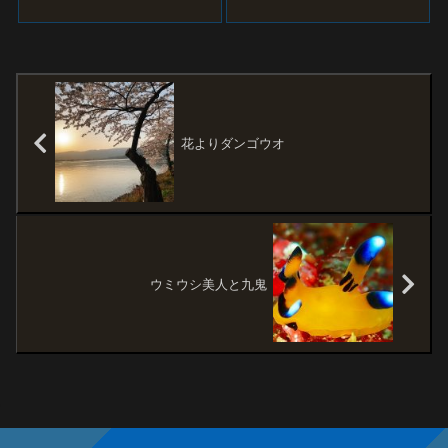
へやって来ました 今回は...
花よりダンゴウオ
ウミウシ美人と九鬼