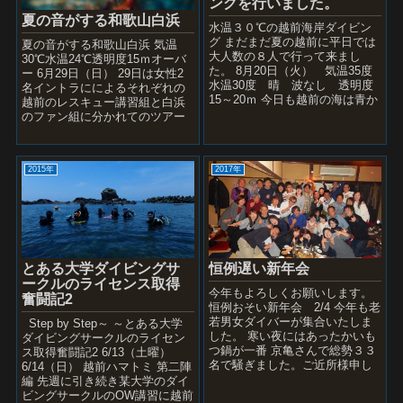
ングを行いました。
夏の音がする和歌山白浜
水温３０℃の越前海岸ダイビン
グ まだまだ夏の越前に平日では
夏の音がする和歌山白浜 気温
大人数の８人で行って来まし
30℃水温24℃透明度15ｍオーバ
た。 8月20日（火） 気温35度
ー 6月29日（日） 29日は女性2
水温30度 晴 波なし 透明度
名イントラにによるそれぞれの
15～20ｍ 今日も越前の海は青か
越前のレスキュー講習組と白浜
った。 この条件下で今日、数
のファン組に分かれてのツアー
名...
です。 日本海か太平洋か？どち
らが素晴らし...
2015年
2017年
とある大学ダイビングサ
恒例遅い新年会
ークルのライセンス取得
今年もよろしくお願いします。
奮闘記2
恒例おそい新年会 2/4 今年も老
若男女ダイバーが集合いたしま
Step by Step～ ～とある大学
した。 寒い夜にはあったかいも
ダイビングサークルのライセン
つ鍋が一番 京亀さんで総勢３３
ス取得奮闘記2 6/13（土曜）
名で騒ぎました。ご近所様申し
6/14（日） 越前ハマトミ 第二陣
訳ございませんでした。 ...
編 先週に引き続き某大学のダイ
ビングサークルのOW講習に越前