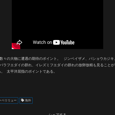
 数々の大物に遭遇の期待のポイント。 ジンベイザメ、バショウカジキ
、バラフエダイの群れ、イレズミフエダイの群れの放卵放精も見ることが
る。 太平洋屈指のポイントである。
ペリリュー
海外
シェアする