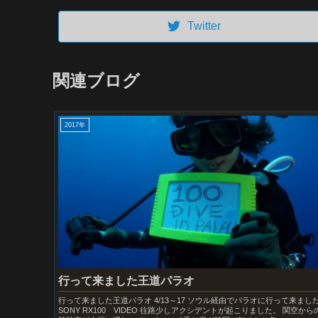
Twitter
関連ブログ
2017年
行って来ました王道パラオ
行って来ました王道パラオ 4/13～17 ソウル経由でパラオに行って来まし
SONY RX100 VIDEO 往路少しアクシデントが起こりました。 関空から