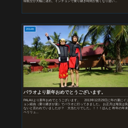
韓航空が大幅に遅れ、インチョンで乗り継ぎ時間が無くなり急い...
2014年
パラオより新年おめでとうございます。
PALAUより新年おめでとうございます。 2013年12月29日に年の瀬にイ
ョン経由（乗り継ぎが楽）でパラオに行ってきました。 お正月は海況は
ないと言われていましたが？ 大当たりでした。！！！ほんと 昨年の年
ペリリュ...