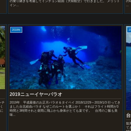
の乗り継ぎを考慮してインチョン経由（大韓航空）で行きました。 メリット
の
イン...
...
2018年
2
2019ニューイヤーパラオ
ンチ
2019年 平成最後のお正月パラオ＆タイペイ 2018/12/29～2019/1/3 行ってき
良く
ました台北経由パラオ なぜこのルートを選ぶか！ それはフライト時間が3
末に
時間と3時間それと昼間に飛ぶから身体がとても楽です。 台湾のご飯も美
台
味...
龍
て