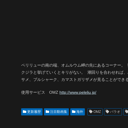
ペリリューの南の端、オムルウム岬の先にあるコーナー。
クジラと挙げていくとキリがない。 潮回りを合わせれば
サメ、ブルシャーク、カマストガリザメが見ることができ
使用サービス OMZ
http://www.peleliu.jp/
更新履歴
注目動画集
海外
OMZ
パラオ