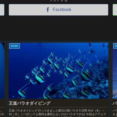
Facebook
2016年
2
王道パラオダイビング
パ
た。
王道パラオダイビング 行ってきました親日の国パラオ５日間 4/14（木）～
パ
の大
18（月） いつ行っても期待を裏切らないのがパラオですね! 今回はグアムで
き