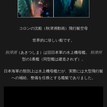
コロンの沈船（秋津洲動画）飛行艇空母
世界的に珍しい船です。
秋津洲
（あきつしま）は旧日本軍の水上機母艦。
秋津州
型の1番艦（同型艦は建造されず）。
日本海軍の類別上は水上機母艦だが、実際には大型飛行艇
への補給、
整備を任務とする艦艇でありました。