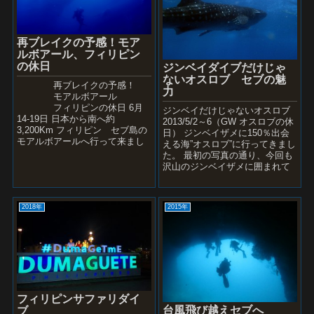
再ブレイクの予感！モア
ルボアール、フィリピン
の休日
ジンベイダイブだけじゃ
ないオスロブ セブの魅
再ブレイクの予感！
力
モアルボアール
フィリピンの休日 6月
ジンベイだけじゃないオスロブ
14-19日 日本から南へ約
2013/5/2～6（GW オスロブの休
3,200Km フィリピン セブ島の
日） ジンベイザメに150％出会
モアルボアールへ行って来まし
える海”オスロブ”に行ってきまし
た 以前はジンベイザメなど大物
た。 最初の写真の通り、今回も
が見られるポイントと...
沢山のジンベイザメに囲まれて
大満足のダイビングになりまし
たよ。...
2018年
2015年
フィリピンサファリダイ
台風飛び越えセブへ
ブ