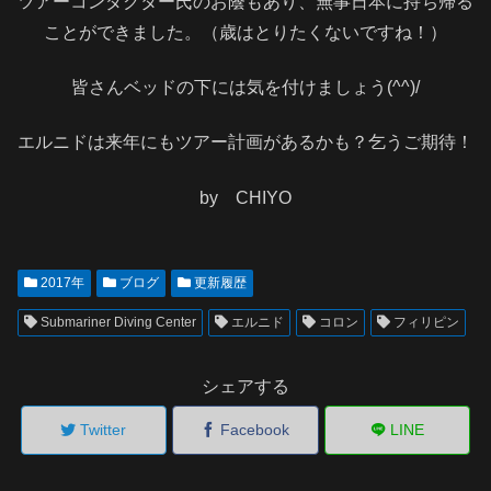
ツアーコンダクター氏のお蔭もあり、無事日本に持ち帰る
ことができました。（歳はとりたくないですね！）
皆さんベッドの下には気を付けましょう(^^)/
エルニドは来年にもツアー計画があるかも？乞うご期待！
by CHIYO
2017年
ブログ
更新履歴
Submariner Diving Center
エルニド
コロン
フィリピン
シェアする
Twitter
Facebook
LINE