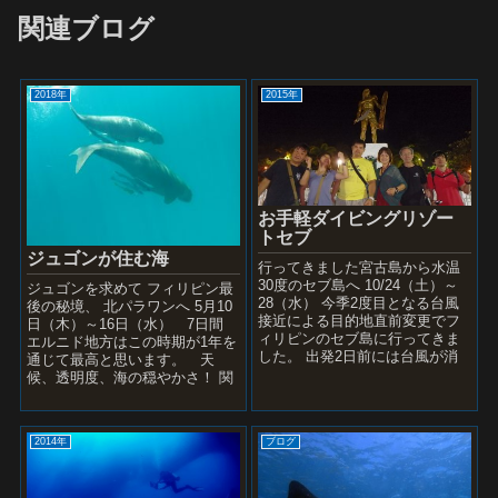
関連ブログ
2018年
2015年
お手軽ダイビングリゾー
トセブ
ジュゴンが住む海
行ってきました宮古島から水温
30度のセブ島へ 10/24（土）～
ジュゴンを求めて フィリピン最
28（水） 今季2度目となる台風
後の秘境、 北パラワンへ 5月10
接近による目的地直前変更でフ
日（木）～16日（水） 7日間
ィリピンのセブ島に行ってきま
エルニド地方はこの時期が1年を
した。 出発2日前には台風が消
通じて最高と思います。 天
滅しましたが！ セブの英雄ラプ
候、透明度、海の穏やかさ！ 関
ラプ像の下で ...
西からだと同日乗り継げずマニ
ラ又はセブで...
2014年
ブログ