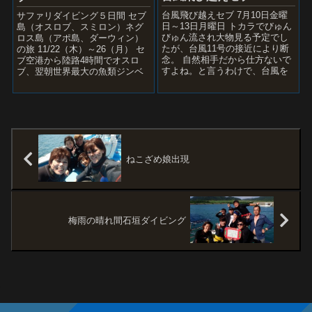
台風飛び越えセブ 7月10日金曜
サファリダイビング５日間 セブ
日～13日月曜日 トカラでびゅん
島（オスロブ、スミロン）ネグ
びゅん流され大物見る予定でし
ロス島（アポ島、ダーウィン）
たが、台風11号の接近により断
の旅 11/22（木）～26（月） セ
念。 自然相手だから仕方ないで
ブ空港から陸路4時間でオスロ
すよね。と言うわけで、台風を
ブ、翌朝世界最大の魚類ジンベ
飛び越えてフィリピン セブ島
イザメダイビング、海洋保護区
へ行ってきました。 ...
のスミロンでギンガメの...
ねこざめ娘出現
梅雨の晴れ間石垣ダイビング