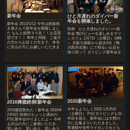
新年会
ひと月遅れのダイバー新
年会を開催しました。
新年会 2013/1/12 今年は鉄板焼
き屋さんで新年会を開催しまし
恒例 ひと月遅れのダイバー新
た なんと総勢３０名！！お店貸
年会 鴨川ビューを楽しめるマリ
切です！！ 昨年と同様、ご遠方
ンカフェ 2月7日（土曜日）19時
の方からお近くの方まで、本当
～ 京阪七条駅から徒歩3分（鴨
に沢山の方にお越しいただきま
川西岸北側）にて明るいお店を
した！...
借り切って ダイビング新年会を
開きました。。 ご多忙の中、多
数のご参加ありがとう...
2016年
2020年
2020新年会
2016捧腹絶倒!新年会
今年もよろしく2020 1月25日
2016腹筋割れた！新年会 2016年
（土曜日） PSCダイビングも31
2月6日 恒例のちょっと遅めの
年目を迎え、新年会には大勢の
PSC新年会やりましたよ～ 今年
方にお集まりいただきました。
も沢山の方にご参加いただき、
常連様や去年ライセンスをとら
笑いあり 笑いあり 笑いあり