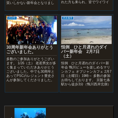
れた方も来られ、皆でワイワイ
笑いしかない新年会となりまし
と。 去年のダイビングの動画や
た。 まずはかんぱーい 京都駅
昔の写真などプ...
前...
2019年
更新履歴
恒例 ひと月遅れのダイ
30周年新年会ありがとう
バー新年会 2月7日
ございました。
（土）
多数のご参加ありがとうござい
ます。 1/26（土） 老若男女が多
恒例 ひと月遅れのダイバー新
く集まっていただきありがとう
年会 鴨川ビューを楽しめるマリ
ございました。中でも30周年と
ンカフェ オブジャンカフェ 2月7
あってPSCのレジェント豊史さ
日（土曜日）19時～ 多数の参加
んが参加してくださりました。
お待ちしております。 京阪七条
近頃は家庭があり少し距離をお
駅から徒歩3分（鴨川西岸北側）
いておられますが私のダイバ
にて明るいお店を借り切って ダ
ー...
イビング新年会...