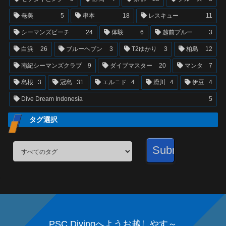
奄美
5
串本
18
レスキュー
11
シーマンズビーチ
24
体験
6
越前ブルー
3
白浜
26
ブルーヘブン
3
T2ゆかり
3
柏島
12
南紀シーマンズクラブ
9
ダイブマスター
20
マンタ
7
島根
3
冠島
31
エルニド
4
滑川
4
伊豆
4
Dive Dream Indonesia
5
タグ選択
PSC Divingへようお越しやす～