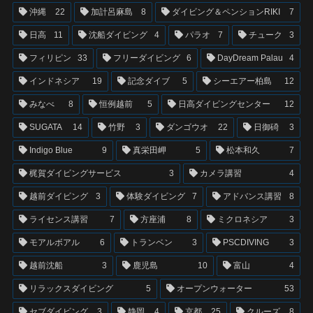
沖縄
22
加計呂麻島
8
ダイビング＆ペンションRIKI
7
日高
11
沈船ダイビング
4
パラオ
7
チューク
3
フィリピン
33
フリーダイビング
6
DayDream Palau
4
インドネシア
19
記念ダイブ
5
シーエアー柏島
12
みなべ
8
恒例越前
5
日高ダイビングセンター
12
SUGATA
14
竹野
3
ダンゴウオ
22
日御碕
3
Indigo Blue
9
真栄田岬
5
松本和久
7
梶賀ダイビングサービス
3
カメラ講習
4
越前ダイビング
3
体験ダイビング
7
アドバンス講習
8
ライセンス講習
7
方座浦
8
ミクロネシア
3
モアルボアル
6
トランベン
3
PSCDIVING
3
越前沈船
3
鹿児島
10
富山
4
リラックスダイビング
5
オープンウォーター
53
セブダイビング
3
静岡
4
京都
25
クルーズ
8