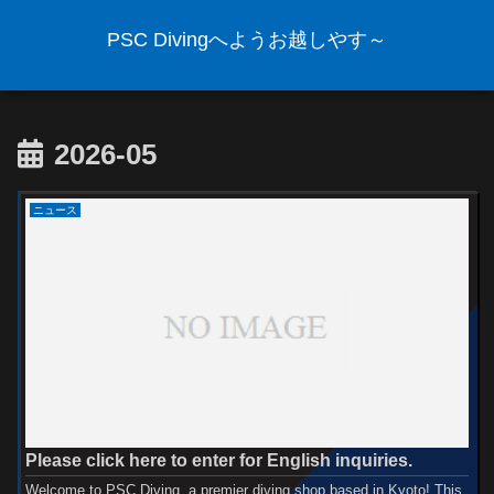
PSC Divingへようお越しやす～
2026-05
ニュース
Please click here to enter for English inquiries.
Welcome to PSC Diving, a premier diving shop based in Kyoto! This