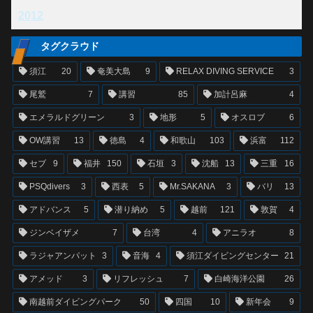
2012
タグクラウド
須江
20
奄美大島
9
RELAX DIVING SERVICE
3
尾鷲
7
講習
85
加計呂麻
4
エメラルドグリーン
3
地形
5
オスロブ
6
OW講習
13
徳島
4
和歌山
103
浜富
112
セブ
9
福井
150
石垣
3
沈船
13
三重
16
PSQdivers
3
西表
5
Mr.SAKANA
3
バリ
13
アドバンス
5
潜り納め
5
越前
121
敦賀
4
ジンベイザメ
7
台湾
4
アニラオ
8
ラジャアンパット
3
音海
4
須江ダイビングセンター
21
アメッド
3
リフレッシュ
7
白崎海洋公園
26
南越前ダイビングパーク
50
四国
10
新年会
9