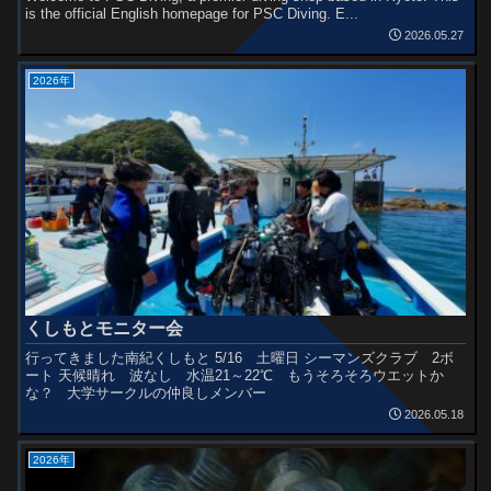
is the official English homepage for PSC Diving. E...
2026.05.27
2026年
くしもとモニター会
行ってきました南紀くしもと 5/16 土曜日 シーマンズクラブ 2ボ
ート 天候晴れ 波なし 水温21～22℃ もうそろそろウエットか
な？ 大学サークルの仲良しメンバー
2026.05.18
2026年