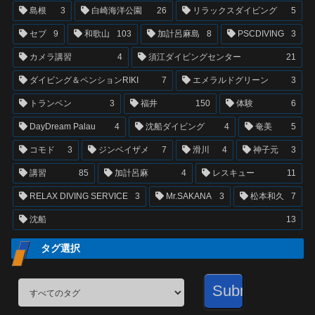
島根
3
白崎海洋公園
26
リラックスダイビング
5
セブ
9
和歌山
103
加計呂麻島
8
PSCDIVING
3
カメラ講習
4
須江ダイビングセンター
21
ダイビング＆ペンションRIKI
7
エメラルドグリーン
3
トランベン
3
福井
150
体験
6
DayDream Palau
4
沈船ダイビング
4
奄美
5
コモド
3
ジンベイザメ
7
滑川
4
神子元
3
講習
85
加計呂麻
4
レスキュー
11
RELAX DIVING SERVICE
3
Mr.SAKANA
3
松本和久
7
沈船
13
タグ選択