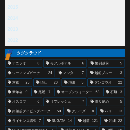
2015
2014
2013
2012
タグクラウド
アニラオ
8
モアルボアル
6
恒例越前
5
シーマンズビーチ
24
マンタ
7
越前ブルー
3
京都
25
須江
20
地形
5
ダンゴウオ
22
新年会
9
尾鷲
7
オープンウォーター
53
石垣
3
オスロブ
6
リフレッシュ
7
潜り納め
5
南越前ダイビングパーク
50
クルーズ
8
バリ
13
ライセンス講習
7
SUGATA
14
越前
121
沖縄
22