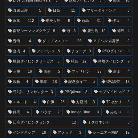
Dive Dream Indonesia
5
越前ダイビング
3
四国
10
真栄田岬
5
日高
11
フリーダイビング
6
浜富
112
奄美大島
9
冠島
31
伊豆
4
南紀シーマンズクラブ
9
冠
3
鹿児島
10
徳島
4
音海
4
ダイブマスター
20
アドバンス講習
8
台湾
4
アドバンス
5
チューク
3
PSQダイバー
3
梶賀ダイビングサービス
3
柏島
12
体験ダイビング
7
三重
16
西表
5
フィリピン
33
富山
4
敦賀
4
串本
18
記念ダイブ
5
OW講習
13
弓ｹ浜マリンセンター
3
PSQdivers
3
セブダイビング
3
エルニド
4
白浜
26
方座浦
8
T2ゆかり
3
静岡
4
パラオ
7
Indigo Blue
9
みなべ
8
日高ダイビングセンター
12
ミクロネシア
3
インドネシア
19
アメッド
3
シーエアー柏島
12