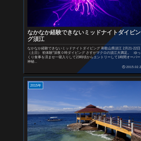
なかなか経験できないミッドナイトダイビン
グ須江
なかなか経験できないミッドナイトダイビング 和歌山県須江 2月21-22日
（土日） 初体験”深夜０時ダイビング さすがマクロの須江大満足。 ゆっ
くり食事を済ませ一寝入りして23時頃からエントリーして1時間オーバー
神秘...
2015.02.
2015年