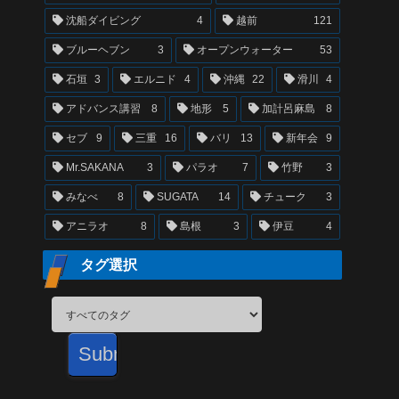
沈船ダイビング
4
越前
121
ブルーヘブン
3
オープンウォーター
53
石垣
3
エルニド
4
沖縄
22
滑川
4
アドバンス講習
8
地形
5
加計呂麻島
8
セブ
9
三重
16
バリ
13
新年会
9
Mr.SAKANA
3
パラオ
7
竹野
3
みなべ
8
SUGATA
14
チューク
3
アニラオ
8
島根
3
伊豆
4
タグ選択