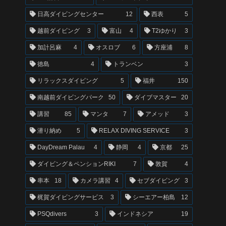
日高ダイビングセンター
12
西表
5
越前ダイビング
3
富山
4
T2ゆかり
3
加計呂麻
4
オスロブ
6
方座浦
8
徳島
4
トランベン
3
リラックスダイビング
5
福井
150
南越前ダイビングパーク
50
ダイブマスター
20
講習
85
マンタ
7
アメッド
3
潜り納め
5
RELAX DIVING SERVICE
3
DayDream Palau
4
静岡
4
京都
25
ダイビング＆ペンションRIKI
7
敦賀
4
串本
18
カメラ講習
4
セブダイビング
3
梶賀ダイビングサービス
3
シーエアー柏島
12
PSQdivers
3
インドネシア
19