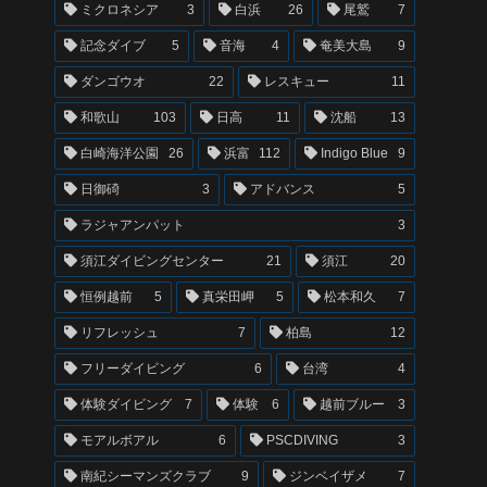
ミクロネシア
3
白浜
26
尾鷲
7
記念ダイブ
5
音海
4
奄美大島
9
ダンゴウオ
22
レスキュー
11
和歌山
103
日高
11
沈船
13
白崎海洋公園
26
浜富
112
Indigo Blue
9
日御碕
3
アドバンス
5
ラジャアンパット
3
須江ダイビングセンター
21
須江
20
恒例越前
5
真栄田岬
5
松本和久
7
リフレッシュ
7
柏島
12
フリーダイビング
6
台湾
4
体験ダイビング
7
体験
6
越前ブルー
3
モアルボアル
6
PSCDIVING
3
南紀シーマンズクラブ
9
ジンベイザメ
7