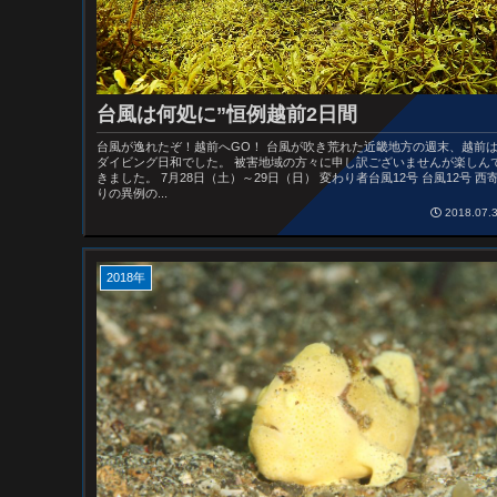
台風は何処に”恒例越前2日間
台風が逸れたぞ！越前へGO！ 台風が吹き荒れた近畿地方の週末、越前
ダイビング日和でした。 被害地域の方々に申し訳ございませんが楽しん
きました。 7月28日（土）～29日（日） 変わり者台風12号 台風12号 西
りの異例の...
2018.07.
2018年