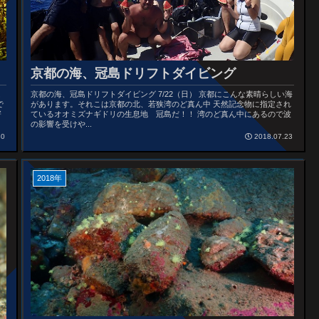
京都の海、冠島ドリフトダイビング
は
京都の海、冠島ドリフトダイビング 7/22（日） 京都にこんな素晴らしい海
で
があります。それこは京都の北、若狭湾のど真ん中 天然記念物に指定され
寄
ているオオミズナギドリの生息地 冠島だ！！ 湾のど真ん中にあるので波
の影響を受けや...
30
2018.07.23
2018年