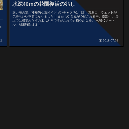
水深40ｍの花園復活の兆し
深い海の華、神秘的な蛍光イソギンチャク 7/1（日） 真夏日！ウェットが
気持ちいい季節になりました！ またもや台風が心配される中、南部へ。 船
上では相変わらずの水しぶきですがこれでも穏やかな海。 水深40メート
る
ル、制限時間は３...
期
22
2018.07.01