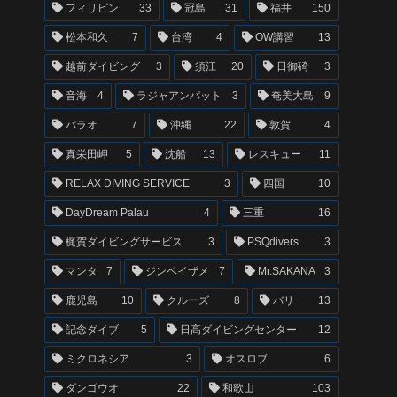
フィリピン
33
冠島
31
福井
150
松本和久
7
台湾
4
OW講習
13
越前ダイビング
3
須江
20
日御碕
3
音海
4
ラジャアンパット
3
奄美大島
9
パラオ
7
沖縄
22
敦賀
4
真栄田岬
5
沈船
13
レスキュー
11
RELAX DIVING SERVICE
3
四国
10
DayDream Palau
4
三重
16
梶賀ダイビングサービス
3
PSQdivers
3
マンタ
7
ジンベイザメ
7
Mr.SAKANA
3
鹿児島
10
クルーズ
8
バリ
13
記念ダイブ
5
日高ダイビングセンター
12
ミクロネシア
3
オスロブ
6
ダンゴウオ
22
和歌山
103