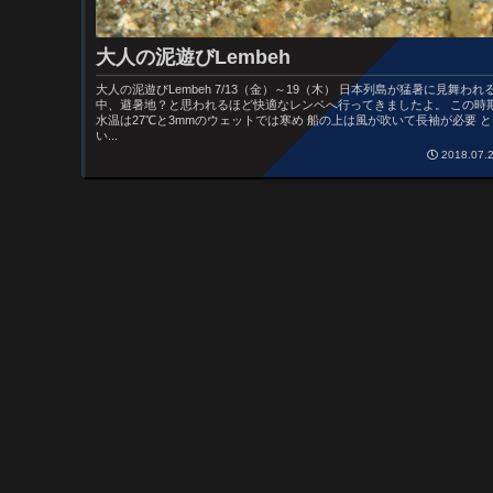
大人の泥遊びLembeh
大人の泥遊びLembeh 7/13（金）～19（木） 日本列島が猛暑に見舞われ
中、避暑地？と思われるほど快適なレンベへ行ってきましたよ。 この時
水温は27℃と3mmのウェットでは寒め 船の上は風が吹いて長袖が必要 と
い...
2018.07.