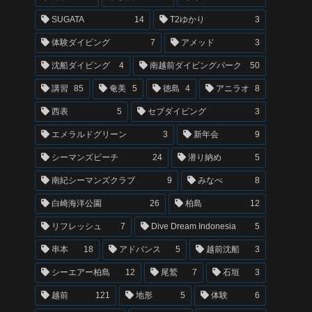
SUGATA
14
T2ゆかり
3
体験ダイビング
7
アメッド
3
沈船ダイビング
4
南越前ダイビングパーク
50
講習
85
奄美
5
徳島
4
アニラオ
8
西表
5
セブダイビング
3
エメラルドグリーン
3
新年会
9
シーマンズビーチ
24
潜り納め
5
南紀シーマンズクラブ
9
みなべ
8
白崎海洋公園
26
柏島
12
リフレッシュ
7
Dive Dream Indonesia
5
串本
18
アドバンス
5
越前沈船
3
シーエアー柏島
12
尾鷲
7
石垣
3
越前
121
地形
5
体験
6