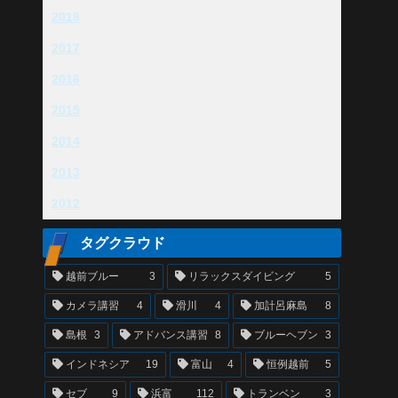
2018
2017
2016
2015
2014
2013
2012
タグクラウド
越前ブルー
3
リラックスダイビング
5
カメラ講習
4
滑川
4
加計呂麻島
8
島根
3
アドバンス講習
8
ブルーヘブン
3
インドネシア
19
富山
4
恒例越前
5
セブ
9
浜富
112
トランベン
3