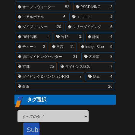
オープンウォーター
53
PSCDIVING
3
モアルボアル
6
エルニド
4
ダイブマスター
20
フリーダイビング
6
加計呂麻
4
竹野
3
静岡
4
チューク
3
日高
11
Indigo Blue
9
須江ダイビングセンター
21
方座浦
8
京都
25
ライセンス講習
7
ダイビング＆ペンションRIKI
7
伊豆
4
白浜
26
タグ選択