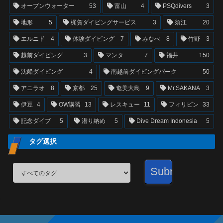
オープンウォーター
53
富山
4
PSQdivers
3
地形
5
梶賀ダイビングサービス
3
須江
20
エルニド
4
体験ダイビング
7
みなべ
8
竹野
3
越前ダイビング
3
マンタ
7
福井
150
沈船ダイビング
4
南越前ダイビングパーク
50
アニラオ
8
京都
25
奄美大島
9
Mr.SAKANA
3
伊豆
4
OW講習
13
レスキュー
11
フィリピン
33
記念ダイブ
5
潜り納め
5
Dive Dream Indonesia
5
タグ選択