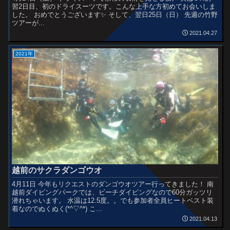
習2日目、初のドライスーツです。こんな上手な方初めてお会いしま
した。 おめでとうございます✨ そして、翌日25日（日） 先週の竹野
ツアーが...
2021.04.27
2021年
越前のサクラダンゴウオ
4月11日 今年もリクエストのダンゴウオツアー行ってきました！ 南
越前ダイビングパークでは、ビーチダイビングなので60分ガッツリ
潜れちゃいます。 水温は12.5度。。でも参加者全員ヒートベスト装
着なのでぬくぬく(*^▽^*) こ...
2021.04.13