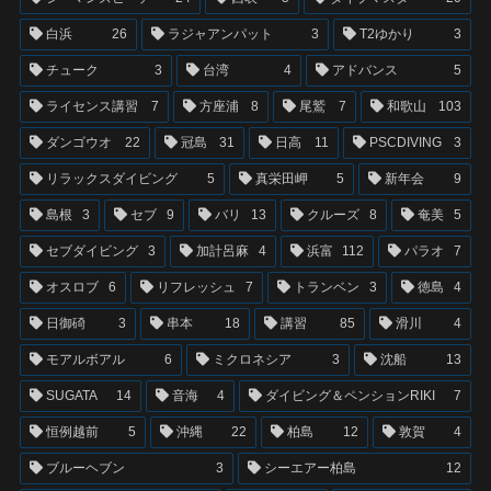
白浜
26
ラジャアンパット
3
T2ゆかり
3
チューク
3
台湾
4
アドバンス
5
ライセンス講習
7
方座浦
8
尾鷲
7
和歌山
103
ダンゴウオ
22
冠島
31
日高
11
PSCDIVING
3
リラックスダイビング
5
真栄田岬
5
新年会
9
島根
3
セブ
9
バリ
13
クルーズ
8
奄美
5
セブダイビング
3
加計呂麻
4
浜富
112
パラオ
7
オスロブ
6
リフレッシュ
7
トランベン
3
徳島
4
日御碕
3
串本
18
講習
85
滑川
4
モアルボアル
6
ミクロネシア
3
沈船
13
SUGATA
14
音海
4
ダイビング＆ペンションRIKI
7
恒例越前
5
沖縄
22
柏島
12
敦賀
4
ブルーヘブン
3
シーエアー柏島
12