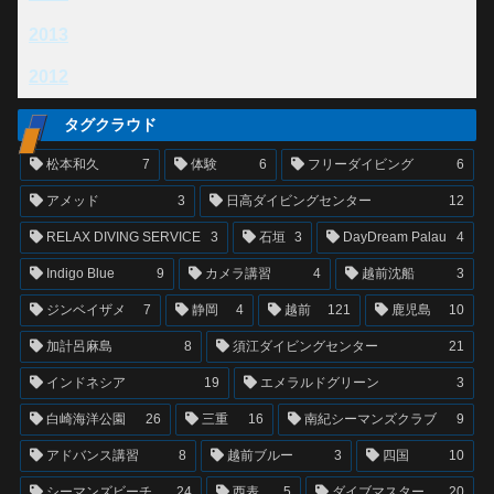
2013
2012
タグクラウド
松本和久
7
体験
6
フリーダイビング
6
アメッド
3
日高ダイビングセンター
12
RELAX DIVING SERVICE
3
石垣
3
DayDream Palau
4
Indigo Blue
9
カメラ講習
4
越前沈船
3
ジンベイザメ
7
静岡
4
越前
121
鹿児島
10
加計呂麻島
8
須江ダイビングセンター
21
インドネシア
19
エメラルドグリーン
3
白崎海洋公園
26
三重
16
南紀シーマンズクラブ
9
アドバンス講習
8
越前ブルー
3
四国
10
シーマンズビーチ
24
西表
5
ダイブマスター
20