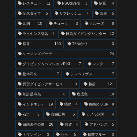
レスキュー
11
PSQdivers
3
伊豆
4
記念ダイブ
5
リフレッシュ
7
西表
5
四国
10
チューク
3
クルーズ
8
ライセンス講習
7
日高ダイビングセンター
12
福井
150
T2ゆかり
3
シーマンズビーチ
24
ダイビング＆ペンションRIKI
7
マンタ
7
松本和久
7
ジンベイザメ
7
梶賀ダイビングサービス
3
越前
121
加計呂麻島
8
鹿児島
10
インドネシア
19
徳島
4
Indigo Blue
9
石垣
3
真栄田岬
5
カメラ講習
4
白崎海洋公園
26
敦賀
4
アドバンス
5
トランベン
3
地形
5
越前ブルー
3