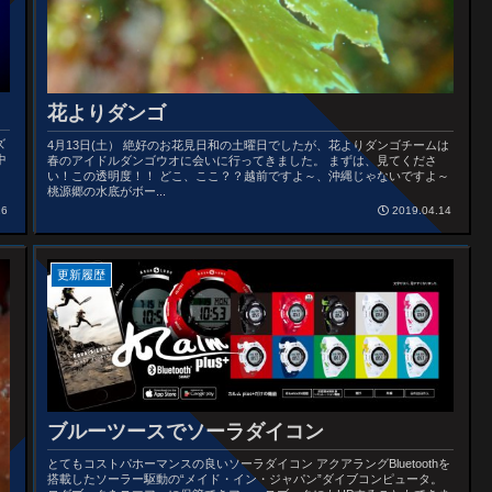
花よりダンゴ
ズ
4月13日(土） 絶好のお花見日和の土曜日でしたが、花よりダンゴチームは
中
春のアイドルダンゴウオに会いに行ってきました。 まずは、見てくださ
い！この透明度！！ どこ、ここ？？越前ですよ～、沖縄じゃないですよ～
桃源郷の水底がボー...
16
2019.04.14
更新履歴
ブルーツースでソーラダイコン
とてもコストパホーマンスの良いソーラダイコン アクアラングBluetoothを
搭載したソーラー駆動の“メイド・イン・ジャパン”ダイブコンピュータ。