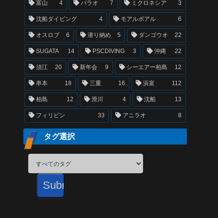
富山
4
パラオ
7
ミクロネシア
3
沈船ダイビング
4
モアルボアル
6
オスロブ
6
潜り納め
5
ダンゴウオ
22
SUGATA
14
PSCDIVING
3
沖縄
22
須江
20
新年会
9
シーエアー柏島
12
串本
18
三重
16
浜富
112
柏島
12
滑川
4
沈船
13
フィリピン
33
アニラオ
8
タグ選択