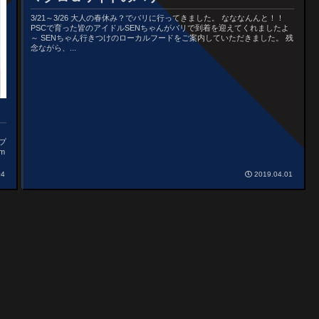
3/21～3/26 大人の春休み？でバリに行ってきました。 なななんんと！！
PSCで育った皆のアイドルSENちゃんがバリで到着を迎えてくれましたよ
～ SENちゃん行きつけのローカルフードをご案内していただきました。 残
念ながら、...
プ
m
04
2019.04.01