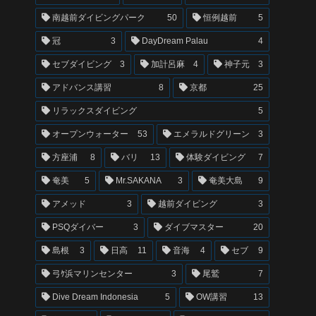
南越前ダイビングパーク
50
恒例越前
5
冠
3
DayDream Palau
4
セブダイビング
3
加計呂麻
4
神子元
3
アドバンス講習
8
京都
25
リラックスダイビング
5
オープンウォーター
53
エメラルドグリーン
3
方座浦
8
バリ
13
体験ダイビング
7
奄美
5
Mr.SAKANA
3
奄美大島
9
アメッド
3
越前ダイビング
3
PSQダイバー
3
ダイブマスター
20
島根
3
日高
11
音海
4
セブ
9
弓ｹ浜マリンセンター
3
尾鷲
7
Dive Dream Indonesia
5
OW講習
13