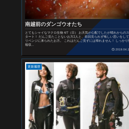
南越前のダンゴウオたち
とてもシャイなマクロ生物 4/7（日） お天気が心配でしたが晴れからの
タート！ だんご見たことないお方2人と、前回見られず悔しい思いをして
リベンジに来られたお方。 これはだんご見ずには帰れません！ しっかり
報収...
2019.04.
更新履歴