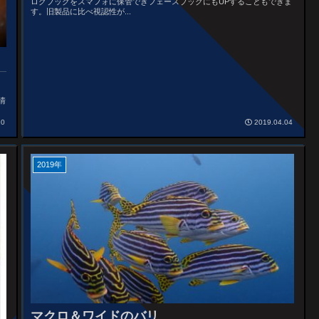
ログブックをスマフォに保管できフェースブックにもUPすることもできま
す。旧製品に比べ視認性が...
ス
情
10
2019.04.04
2019年
マクロ＆ワイドのバリ