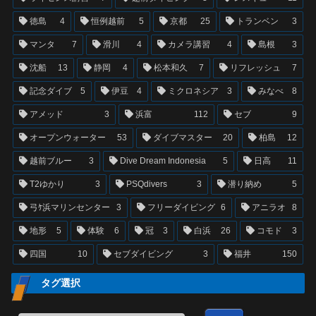
徳島
4
恒例越前
5
京都
25
トランベン
3
マンタ
7
滑川
4
カメラ講習
4
島根
3
沈船
13
静岡
4
松本和久
7
リフレッシュ
7
記念ダイブ
5
伊豆
4
ミクロネシア
3
みなべ
8
アメッド
3
浜富
112
セブ
9
オープンウォーター
53
ダイブマスター
20
柏島
12
越前ブルー
3
Dive Dream Indonesia
5
日高
11
T2ゆかり
3
PSQdivers
3
潜り納め
5
弓ｹ浜マリンセンター
3
フリーダイビング
6
アニラオ
8
地形
5
体験
6
冠
3
白浜
26
コモド
3
四国
10
セブダイビング
3
福井
150
タグ選択