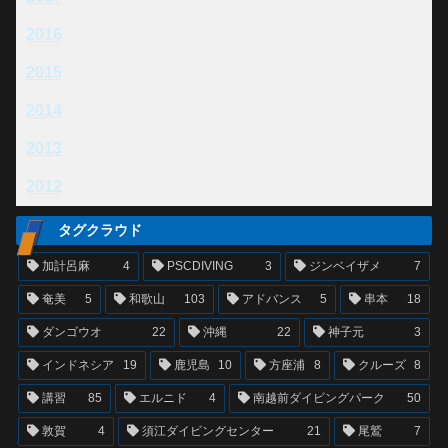
2016
2015
2014
2013
2012
タグクラウド
加計呂麻
4
PSCDIVING
3
ジンベイザメ
7
奄美
5
和歌山
103
アドバンス
5
串本
18
ダンゴウオ
22
沖縄
22
神子元
3
インドネシア
19
鹿児島
10
方座浦
8
クルーズ
8
講習
85
エルニド
4
南越前ダイビングパーク
50
敦賀
4
須江ダイビングセンター
21
尾鷲
7