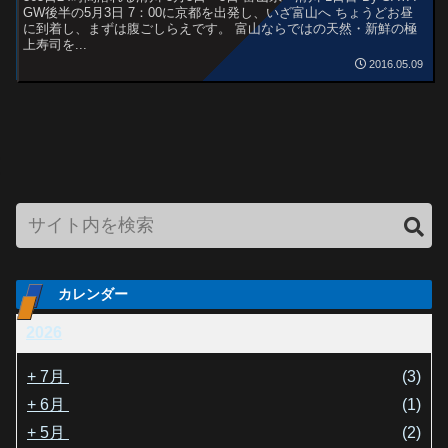
GW後半の5月3日 7：00に京都を出発し、いざ富山へ ちょうどお昼
に到着し、まずは腹ごしらえです。 富山ならではの天然・新鮮の極
上寿司を...
2016.05.09
カレンダー
2026
+
7月
(3)
+
6月
(1)
+
5月
(2)