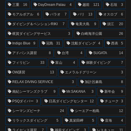
三重
16
DayDream Palau
4
越前
121
石垣
3
モアルボアル
6
パラオ
7
バリ
13
オスロブ
6
ダイビング＆ペンションRIKI
7
奄美大島
9
須江
20
梶賀ダイビングサービス
3
白崎海洋公園
26
Indigo Blue
9
冠島
31
沈船ダイビング
4
西表
5
アドバンス講習
8
台湾
4
SUGATA
14
フィリピン
33
富山
4
体験ダイビング
7
OW講習
13
エメラルドグリーン
3
RELAX DIVING SERVICE
3
加計呂麻島
8
南紀シーマンズクラブ
9
Mr.SAKANA
3
新年会
9
PSQダイバー
3
日高ダイビングセンター
12
チューク
3
シーマンズビーチ
24
シーエアー柏島
12
リラックスダイビング
5
真栄田岬
5
音海
4
ライセンス講習
7
越前ダイビング
3
レスキュー
11