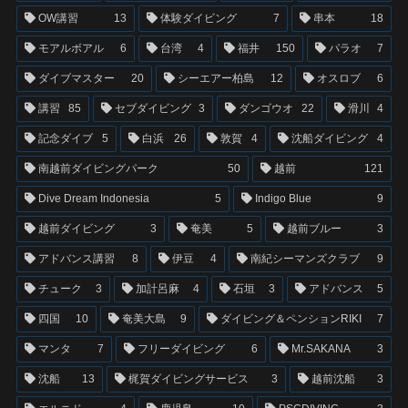
OW講習
13
体験ダイビング
7
串本
18
モアルボアル
6
台湾
4
福井
150
パラオ
7
ダイブマスター
20
シーエアー柏島
12
オスロブ
6
講習
85
セブダイビング
3
ダンゴウオ
22
滑川
4
記念ダイブ
5
白浜
26
敦賀
4
沈船ダイビング
4
南越前ダイビングパーク
50
越前
121
Dive Dream Indonesia
5
Indigo Blue
9
越前ダイビング
3
奄美
5
越前ブルー
3
アドバンス講習
8
伊豆
4
南紀シーマンズクラブ
9
チューク
3
加計呂麻
4
石垣
3
アドバンス
5
四国
10
奄美大島
9
ダイビング＆ペンションRIKI
7
マンタ
7
フリーダイビング
6
Mr.SAKANA
3
沈船
13
梶賀ダイビングサービス
3
越前沈船
3