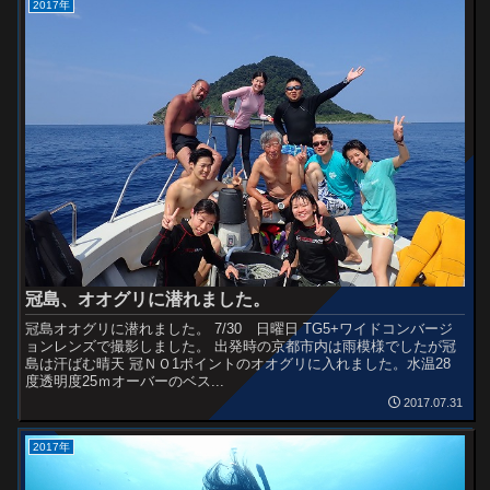
2017年
冠島、オオグリに潜れました。
冠島オオグリに潜れました。 7/30 日曜日 TG5+ワイドコンバージ
ョンレンズで撮影しました。 出発時の京都市内は雨模様でしたが冠
島は汗ばむ晴天 冠ＮＯ1ポイントのオオグリに入れました。水温28
度透明度25ｍオーバーのベス...
2017.07.31
2017年