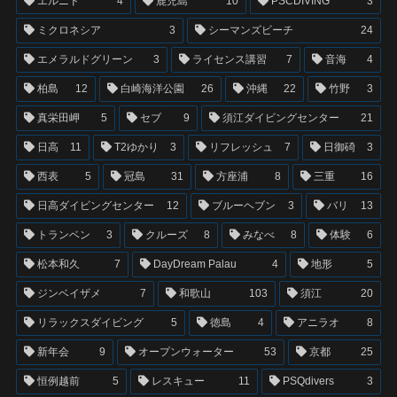
エルニド
4
鹿児島
10
PSCDIVING
3
ミクロネシア
3
シーマンズビーチ
24
エメラルドグリーン
3
ライセンス講習
7
音海
4
柏島
12
白崎海洋公園
26
沖縄
22
竹野
3
真栄田岬
5
セブ
9
須江ダイビングセンター
21
日高
11
T2ゆかり
3
リフレッシュ
7
日御碕
3
西表
5
冠島
31
方座浦
8
三重
16
日高ダイビングセンター
12
ブルーヘブン
3
バリ
13
トランベン
3
クルーズ
8
みなべ
8
体験
6
松本和久
7
DayDream Palau
4
地形
5
ジンベイザメ
7
和歌山
103
須江
20
リラックスダイビング
5
徳島
4
アニラオ
8
新年会
9
オープンウォーター
53
京都
25
恒例越前
5
レスキュー
11
PSQdivers
3