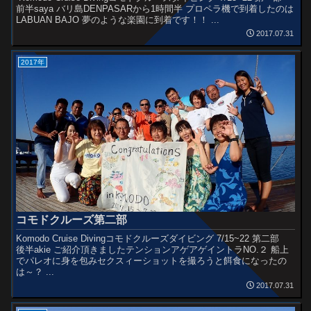
前半saya バリ島DENPASARから1時間半 プロペラ機で到着したのは
LABUAN BAJO 夢のような楽園に到着です！！ ...
2017.07.31
2017年
コモドクルーズ第二部
Komodo Cruise Divingコモドクルーズダイビング 7/15~22 第二部
後半akie ご紹介頂きましたテンションアゲアゲイントラNO.２ 船上
でパレオに身を包みセクスィーショットを撮ろうと餌食になったの
は～？ ...
2017.07.31