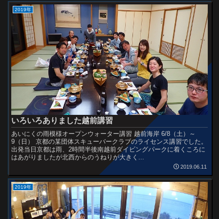
2019年
いろいろありました越前講習
あいにくの雨模様オープンウォーター講習 越前海岸 6/8（土）～
9（日） 京都の某団体スキューバークラブのライセンス講習でした。
出発当日京都は雨、2時間半後南越前ダイビングパークに着くころに
はあがりましたが北西からのうねりが大きく...
2019.06.11
2019年