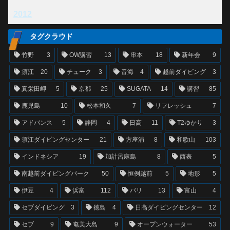
2012
タグクラウド
竹野
3
OW講習
13
串本
18
新年会
9
須江
20
チューク
3
音海
4
越前ダイビング
3
真栄田岬
5
京都
25
SUGATA
14
講習
85
鹿児島
10
松本和久
7
リフレッシュ
7
アドバンス
5
静岡
4
日高
11
T2ゆかり
3
須江ダイビングセンター
21
方座浦
8
和歌山
103
インドネシア
19
加計呂麻島
8
西表
5
南越前ダイビングパーク
50
恒例越前
5
地形
5
伊豆
4
浜富
112
バリ
13
富山
4
セブダイビング
3
徳島
4
日高ダイビングセンター
12
セブ
9
奄美大島
9
オープンウォーター
53