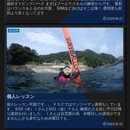
越前ダイビングパーク まずはプールでスキルの練習からです。 最初
はバランスをとるのが大変。 50Mほど歩けばそこは海！ 透明度も前
回より良くなってます...
2019.06.27
2019年
個人レッスン
個人レッスン可能です。。 ＰＳＣではマンツーマン講習もしていま
す。 6/19（水）Ｉさんと6/21（金）Ｙさん 梅雨の入る前に平日日帰
り講習を行いました。 Ｉさんは自営業の為 水曜日しか講習ができ
ませんしかも多忙なため水曜日でも...
2019.06.21