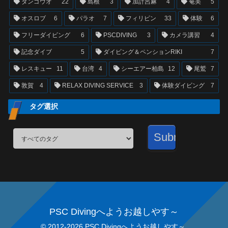
ダンゴウオ
22
島根
3
加計呂麻
4
奄美
5
オスロブ
6
パラオ
7
フィリピン
33
体験
6
フリーダイビング
6
PSCDIVING
3
カメラ講習
4
記念ダイブ
5
ダイビング＆ペンションRIKI
7
レスキュー
11
台湾
4
シーエアー柏島
12
尾鷲
7
敦賀
4
RELAX DIVING SERVICE
3
体験ダイビング
7
タグ選択
PSC Divingへようお越しやす～
© 2012-2026 PSC Divingへようお越しやす～.