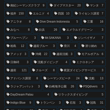
南紀シーマンズクラブ
9
ダイブマスター
20
マンタ
7
福井
150
エルニド
4
四国
10
ライセンス講習
7
アニラオ
8
Dive Dream Indonesia
5
三重
16
みなべ
8
白浜
26
エメラルドグリーン
3
ブルーヘブン
3
Mr.SAKANA
3
ジンベイザメ
7
柏島
12
越前ブルー
3
滑川
4
潜り納め
5
アメッド
3
沖縄
22
越前沈船
3
モアルボアル
6
日御碕
3
沈船ダイビング
4
ミクロネシア
3
越前
121
クルーズ
8
梶賀ダイビングサービス
3
アドバンス講習
8
シーマンズビーチ
24
沈船
13
ラジャアンパット
3
白崎海洋公園
26
PSQdivers
3
DayDream Palau
4
リラックスダイビング
5
Indigo Blue
9
トランベン
3
石垣
3
冠島
31