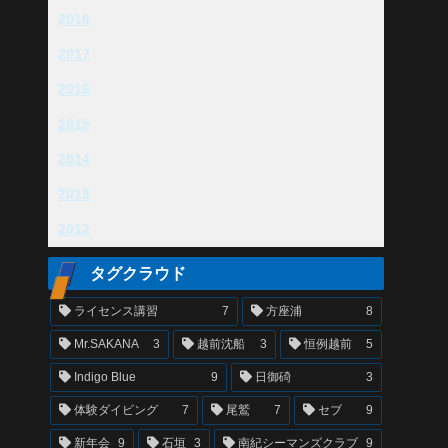
2018
2017
2016
2015
2014
2013
2012
タグクラウド
ライセンス講習
7
方座浦
8
Mr.SAKANA
3
越前沈船
3
恒例越前
5
Indigo Blue
9
日御碕
3
体験ダイビング
7
尾鷲
7
セブ
9
新年会
9
石垣
3
南紀シーマンズクラブ
9