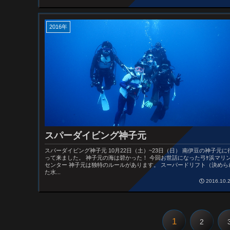
2016年
スパーダイビング神子元
スパーダイビング神子元 10月22日（土）~23日（日） 南伊豆の神子元に
って来ました。 神子元の海は碧かった！ 今回お世話になった弓ｹ浜マリ
センター 神子元は独特のルールがあります。 スーパードリフト（決めら
た水...
2016.10.
1
2