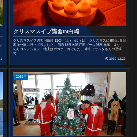
クリスマスイブ講習IN白崎
行
クリスマスイブ講習IN白崎 12/24（土）~25（日） クリスマスに和歌山白崎
ま
海洋公園に行って来ました。 気温13度水温17度プール26度 無風、波なし
の好コンデション 地上はポカポッカでした。 水中でサンタさんの登場
で...
31
2016.12.25
2016年