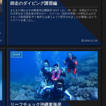
師走のダイビング講習編
まだまだ潜れます白崎海洋公園講習 12/17（土）-18（日） 今回はアメリカ
の大学を出て現在某大学のロー・スクール（法科大学院）の学生さんのラ
イセンス取得講習 中々勉学とは違うようで苦労されましたが最後にはドラ
イスーツを着こなし...
ン
ラ
25
2016.12.18
2016年
リーフチェック沖縄東海岸