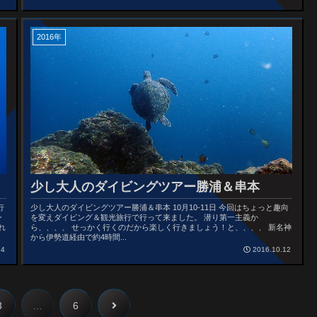
2016年
少し大人のダイビングツアー勝浦＆串本
行
少し大人のダイビングツアー勝浦＆串本 10月10-11日 今回はちょっと趣向
ン
を変えダイビング＆観光旅行で行って来ました。 潜り第一主義か
れ
ら、、、、 せっかく行くのだから楽しく行きましょう！と、、、、 新名神
から伊勢道経由で約4時間...
24
2016.10.12
3
…
6