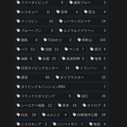
フリーダイビング
6
越前ブルー
3
レスキュー
11
音海
4
富山
4
フィリピン
33
シーマンズビーチ
24
ブルーヘブン
3
エメラルドグリーン
3
徳島
4
T2ゆかり
3
和歌山
103
バリ
13
沈船
13
マンタ
7
滑川
4
体験
6
京都
25
真栄田岬
5
奄美
5
日高ダイビングセンター
12
トランベン
3
講習
85
ダイブマスター
20
ダイビング＆ペンションRIKI
7
リラックスダイビング
5
須江
20
シーエアー柏島
12
串本
18
オスロブ
6
白浜
26
エルニド
4
白崎海洋公園
26
ミクロネシア
3
ジンベイザメ
7
敦賀
4