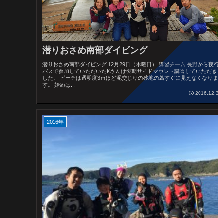
潜りおさめ南部ダイビング
潜りおさめ南部ダイビング 12月29日（木曜日） 講習チーム 長野から夜
バスで参加していただいたKさんは後期サイドマウント講習していただき
した。 ビーチは透明度3ｍほど泥交じりの砂地の為すぐに見えなくなりま
す。 始めは...
2016.12.
2016年