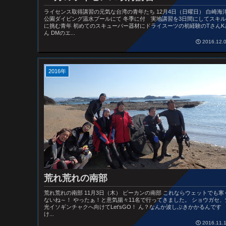
ライセンス取得講習の元気な台湾の青年たち 12月4日（日曜日） 白崎海
公園ダイビング温水プールにて 冬季に付 実地講習を3日間にしてスキル
に挑む青年 初めてのスキューバー器材にドライスーツの初経験のTさんK
ん DMのエ...
2016.12.
2016年
荒れ荒れの南部
荒れ荒れの南部 11月3日（木） ピーカンの南部 これならウェットでも寒
ないね～！ やったぁ！と意気揚々11名で行ってきました。 ショウガセ、
光イソギンチャクへ向けてLet'sGO！ ん？なんか波しぶきかかるんです
け...
2016.11.