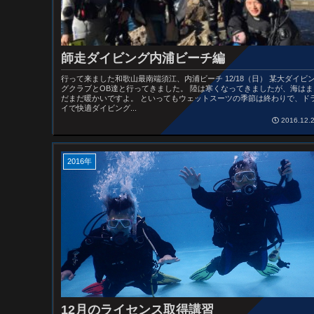
師走ダイビング内浦ビーチ編
行って来ました和歌山最南端須江、内浦ビーチ 12/18（日） 某大ダイビ
グクラブとOB達と行ってきました。 陸は寒くなってきましたが、海はま
だまだ暖かいですよ。 といってもウェットスーツの季節は終わりで、ド
イで快適ダイビング...
2016.12.
2016年
12月のライセンス取得講習