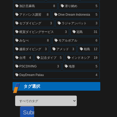
加計呂麻島
8
潜り納め
5
アドバンス講習
8
Dive Dream Indonesia
5
セブダイビング
3
ラジャアンパット
3
梶賀ダイビングサービス
3
冠島
31
みなべ
8
モアルボアル
6
越前ダイビング
3
アメッド
3
柏島
12
台湾
4
記念ダイブ
5
インドネシア
19
PSCDIVING
3
地形
5
DayDream Palau
4
タグ選択