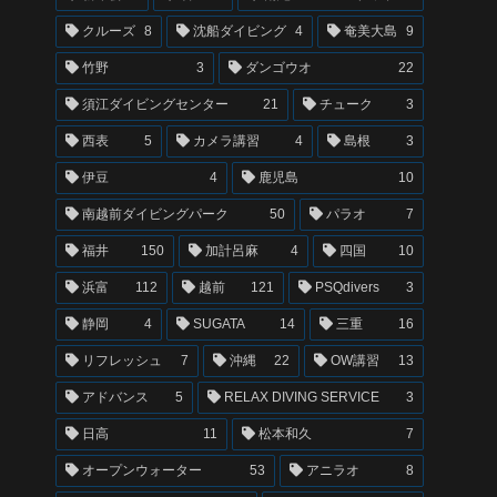
クルーズ
8
沈船ダイビング
4
奄美大島
9
竹野
3
ダンゴウオ
22
須江ダイビングセンター
21
チューク
3
西表
5
カメラ講習
4
島根
3
伊豆
4
鹿児島
10
南越前ダイビングパーク
50
パラオ
7
福井
150
加計呂麻
4
四国
10
浜富
112
越前
121
PSQdivers
3
静岡
4
SUGATA
14
三重
16
リフレッシュ
7
沖縄
22
OW講習
13
アドバンス
5
RELAX DIVING SERVICE
3
日高
11
松本和久
7
オープンウォーター
53
アニラオ
8