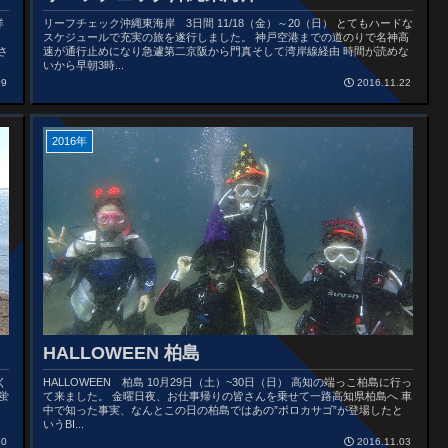
洋
リーフチェック沖縄東海岸 3日間 11/18（金）～20（日） とてもハードな
スケジュールで充実の旅を遂行しました。 神戸空港までの道のりで名神高
さ
速が通行止めになり急遽第二京阪から門真そして湾岸線経由 時間が読めな
いから早朝3時...
09
2016.11.22
2016年
HALLOWEEN 柏島
く
HALLOWEEN 柏島 10月29日（土）~30日（日） 高知の端っこ柏島に行っ
蛍
て来ました。 金曜日夜、お仕事帰りの皆さんを乗せて一路高知県柏島へ 車
中で知った事実、なんとこの日の柏島ではあの”ボロカサゴ”が登場したと
いうBI...
10
2016.11.03