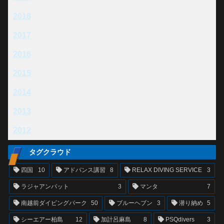
2018
2017
2016
2015
2014
2013
2012
タグクラウド
四国
10
アドバンス講習
8
RELAX DIVING SERVICE
3
ラジャアンパット
3
マンタ
7
南越前ダイビングパーク
50
ブルーヘブン
3
潜り納め
5
シーエアー柏島
12
加計呂麻島
8
PSQdivers
3