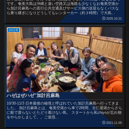
です。奄美大島は沖縄と違い空路又は海路も少なくなお奄美空港か
ら加計呂麻島への直行公共交通及びサービス側の送迎もなくバスな
ら乗り継ぎになりどうしてもレンターカー（約３時間）で大島...
2025.10.21
2021年
ハゼはぜハゼ”加計呂麻島
10/30-11/3 日本最後の秘境と呼ばれていた加計呂麻島へ行ってきま
した。 加計呂麻島とは、奄美空港から車で2時間、古仁屋港からさら
に船で渡らないとたどり着けない島。 スタートから私chiyoが忘れ物
をやらかしまして。。ご迷惑...
2021.11.05