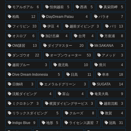
モアルボアル
6
恒例越前
5
西表
5
真栄田岬
5
柏島
12
DayDream Palau
4
パラオ
7
フィリピン
33
伊豆
4
越前ダイビング
3
バリ
13
オスロブ
6
加計呂麻
4
台湾
4
方座浦
8
OW講習
13
ダイブマスター
20
Mr.SAKANA
3
ダンゴウオ
22
オープンウォーター
53
アメッド
3
越前ブルー
3
鹿児島
10
滑川
4
Dive Dream Indonesia
5
日高
11
串本
18
日御碕
3
エメラルドグリーン
3
SUGATA
14
沈船ダイビング
4
富山
4
奄美大島
9
ミクロネシア
3
梶賀ダイビングサービス
3
越前沈船
3
リラックスダイビング
5
クルーズ
8
敦賀
4
Indigo Blue
9
地形
5
ライセンス講習
7
冠島
31