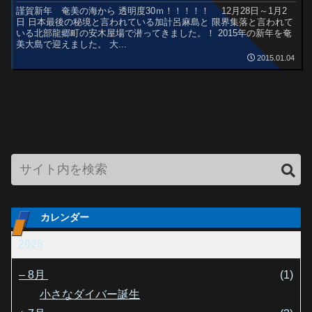
謹賀新年 奄美の海から 透明度30ｍ！！！！！ 12月28日～1月2
日 日本最後の秘境と言われている加計呂麻島と 限界集落と言われて
いる北部龍郷町の安木屋場で潜ってきました。！ 2015年の新年を奄
美大島で迎えました。 大...
2015.01.04
カレンダー
2026
–
8月
(1)
小さなダイバー誕生