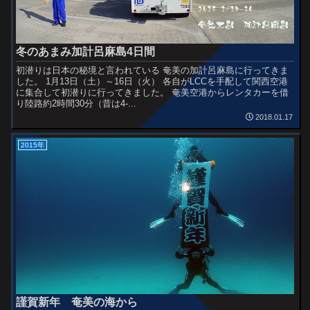
冬のあまみ加計呂麻島4日間
初潜りは日本の秘境と言われている 奄美の加計呂麻島に行ってきま
した。 1月13日（土）～16日（火） 各自がLCCを手配して関西空港
に集合して初潜りに行ってきました。 奄美空港からレンタカーを借
り陸路約2時間30分（昔は4-...
2018.01.17
2015年
謹賀新年 奄美の海から