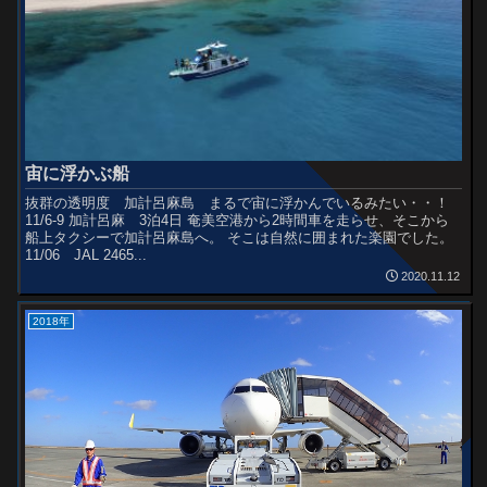
宙に浮かぶ船
抜群の透明度 加計呂麻島 まるで宙に浮かんでいるみたい・・！
11/6-9 加計呂麻 3泊4日 奄美空港から2時間車を走らせ、そこから
船上タクシーで加計呂麻島へ。 そこは自然に囲まれた楽園でした。
11/06 JAL 2465...
2020.11.12
2018年