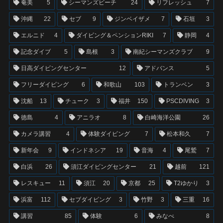
奄美
5
シーマンズビーチ
24
リフレッシュ
7
沖縄
22
セブ
9
ジンベイザメ
7
石垣
3
エルニド
4
ダイビング＆ペンションRIKI
7
静岡
4
記念ダイブ
5
島根
3
南紀シーマンズクラブ
9
日高ダイビングセンター
12
アドバンス
5
フリーダイビング
6
和歌山
103
トランベン
3
沈船
13
チューク
3
福井
150
PSCDIVING
3
徳島
4
アニラオ
8
白崎海洋公園
26
カメラ講習
4
体験ダイビング
7
松本和久
7
新年会
9
インドネシア
19
音海
4
尾鷲
7
白浜
26
須江ダイビングセンター
21
越前
121
レスキュー
11
須江
20
京都
25
T2ゆかり
3
浜富
112
セブダイビング
3
竹野
3
三重
16
講習
85
体験
6
みなべ
8