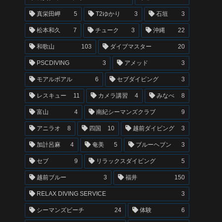
真栄田岬
5
T2ゆかり
3
石垣
3
松本和久
7
チューク
3
沖縄
22
和歌山
103
ダイブマスター
20
PSCDIVING
3
アメッド
3
モアルボアル
6
セブダイビング
3
レスキュー
11
カメラ講習
4
みなべ
8
富山
4
南紀シーマンズクラブ
9
アニラオ
8
四国
10
越前ダイビング
3
加計呂麻
4
奄美
5
ブルーヘブン
3
セブ
9
リラックスダイビング
5
越前ブルー
3
福井
150
RELAX DIVING SERVICE
3
シーマンズビーチ
24
体験
6