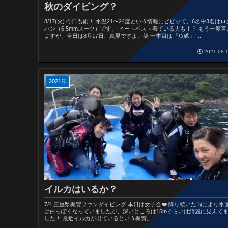
秋のダイビング？
8/17(火) 今日も雨！ 水温21〜24度という情報にビビッて、6名中3名はロ
ハン（6.5mmスーツ）です。 ヒートベスト着ている人も！？ もう一度言
ますが、今日は8月17日、真夏ですよ。笑 一本目は『魚礁』 ...
2021.08.
2021年
イルカはいるか？
7/4 三重県梶賀ファンダイビング 本日は女子会❤️ 降り続いた雨により水
は白っぽくなっていましたが、深いところは15mぐらいは綺麗に見えて
した！ 最近イルカが出ているという梶賀。...