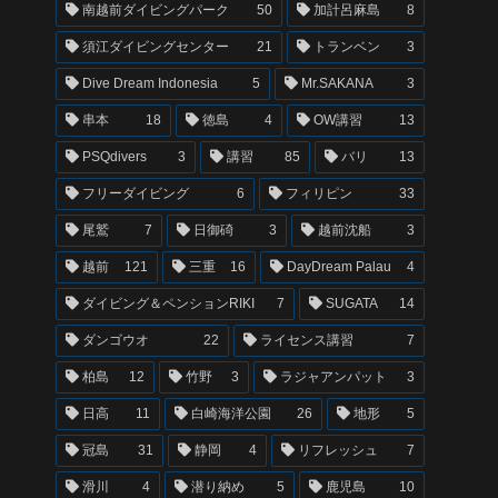
南越前ダイビングパーク
50
加計呂麻島
8
須江ダイビングセンター
21
トランベン
3
Dive Dream Indonesia
5
Mr.SAKANA
3
串本
18
徳島
4
OW講習
13
PSQdivers
3
講習
85
バリ
13
フリーダイビング
6
フィリピン
33
尾鷲
7
日御碕
3
越前沈船
3
越前
121
三重
16
DayDream Palau
4
ダイビング＆ペンションRIKI
7
SUGATA
14
ダンゴウオ
22
ライセンス講習
7
柏島
12
竹野
3
ラジャアンパット
3
日高
11
白崎海洋公園
26
地形
5
冠島
31
静岡
4
リフレッシュ
7
滑川
4
潜り納め
5
鹿児島
10