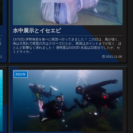
水中展示とイセエビ
晴
11/7(日) 伊勢海老を食べに梶賀へ行ってきました！ この日は、風が強く、
言
海は大荒れで尾鷲の方はクローズだとか。 梶賀はポイントまでが近く、ほ
ロ
とんど影響なく潜れました！ 透明度はGOOD 水温は22度台でしたが、セ
ミドライや...
21
2021.11.08
2021年