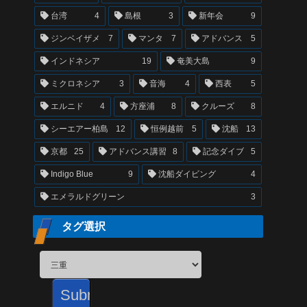
台湾
4
島根
3
新年会
9
ジンベイザメ
7
マンタ
7
アドバンス
5
インドネシア
19
奄美大島
9
ミクロネシア
3
音海
4
西表
5
エルニド
4
方座浦
8
クルーズ
8
シーエアー柏島
12
恒例越前
5
沈船
13
京都
25
アドバンス講習
8
記念ダイブ
5
Indigo Blue
9
沈船ダイビング
4
エメラルドグリーン
3
タグ選択