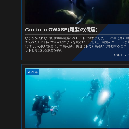
Grotto in OWASE(尾鷲の洞窟）
なかなか入れない紀伊半島尾鷲のグロットに潜れました。 12/20（月） 
天でべた凪昨日の大雨が嘘のような暖かい日でした。 尾鷲のグロットと
われている長い洞窟はアゴ島の隣、桃頭（トガ）島沿いに移動するとグ
ットと呼ばれる洞窟があり、...
2021.12.
2021年