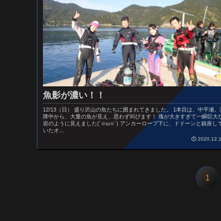
魚影が濃い！！
12/13（日） 盛り沢山の魚たちに囲まれてきました。 1本目は、中平瀬。
降中から、大量の魚が見え、思わず叫びます！ 塊が大きすぎて一瞬巨大
岩のように見えました(´⊙ω⊙`) アンカーロープ下に、ドドーンと鎮座し
いたオ...
2020.12.
1