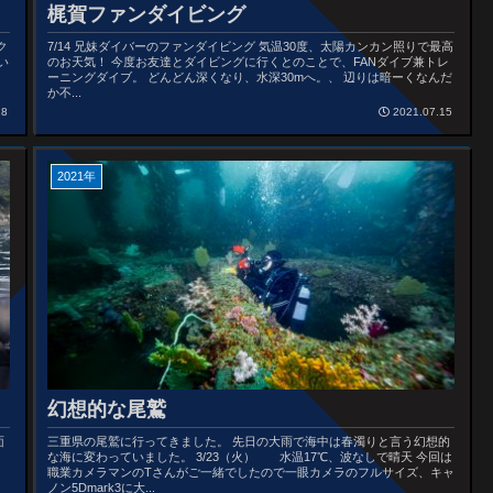
梶賀ファンダイビング
ク
7/14 兄妹ダイバーのファンダイビング 気温30度、太陽カンカン照りで最高
い
のお天気！ 今度お友達とダイビングに行くとのことで、FANダイブ兼トレ
ーニングダイブ。 どんどん深くなり、水深30mへ。、 辺りは暗ーくなんだ
か不...
18
2021.07.15
2021年
幻想的な尾鷲
面
三重県の尾鷲に行ってきました。 先日の大雨で海中は春濁りと言う幻想的
ま
な海に変わっていました。 3/23（火） 水温17℃、波なしで晴天 今回は
職業カメラマンのTさんがご一緒でしたので一眼カメラのフルサイズ、キャ
ノン5Dmark3に大...