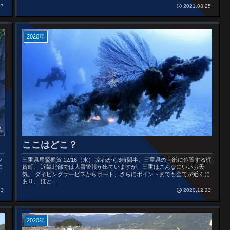
07
2021.03.25
2020年
ここはどこ？
少
三重県尾鷲梶賀 12/16（水） 京都から3時間半、三重県の南部に位置する梶
に
賀町。 近畿北部では大雪警報が出ていますが、三重はこんなにいいお天
気。 ダイビングサービスからボート、さらにポイントまでも全てが近くに
あり、 ほと...
13
2020.12.23
2020年