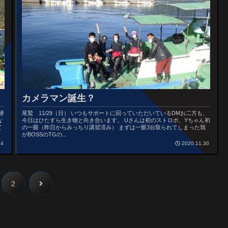
カメラマン誕生？
潜
尾鷲 11/29（日） いつもサポートに回っていただいているDMお二方も、
な
今日はひたすら生き物と向き合います。 Uさんは初のストロボ、Yちゃん初
て
の一眼（昨日からみっちり講習済み） まずは一眼3台取られてしまった我
がBOSSのTGの...
14
2020.11.30
2