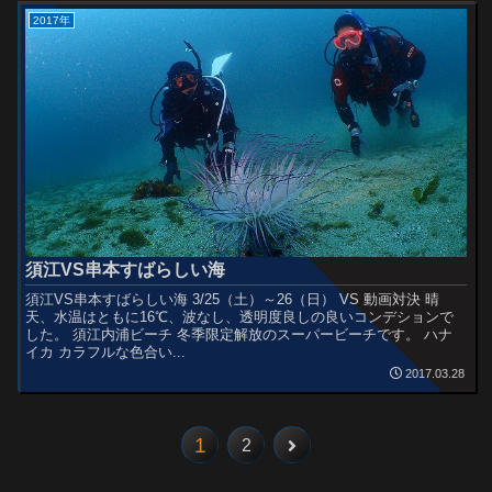
2017年
須江VS串本すばらしい海
須江VS串本すばらしい海 3/25（土）～26（日） VS 動画対決 晴
天、水温はともに16℃、波なし、透明度良しの良いコンデションで
した。 須江内浦ビーチ 冬季限定解放のスーパービーチです。 ハナ
イカ カラフルな色合い...
2017.03.28
1
2