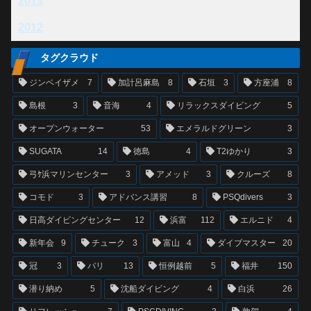
2013
2012
タグクラウド
ジンベイザメ
7
加計呂麻島
8
石垣
3
方座浦
8
島根
3
音海
4
リラックスダイビング
5
オープンウォーター
53
エメラルドグリーン
3
SUGATA
14
徳島
4
T2ゆかり
3
弓ｹ浜マリンセンター
3
アメッド
3
クルーズ
8
コモド
3
アドバンス講習
8
PSQdivers
3
日高ダイビングセンター
12
浜富
112
エルニド
4
新年会
9
チューク
3
富山
4
ダイブマスター
20
冠
3
バリ
13
恒例越前
5
福井
150
潜り納め
5
沈船ダイビング
4
白浜
26