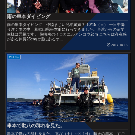
雨の串本ダイビング
雨の串本ダイビング 仲睦まじい兄弟姉妹？ 10/15（日） 一日中降
り注ぐ雨の中 和歌山県串本町に行ってきました。台湾からの留学
生様は元気です。 住崎南のイロカエルアンコウ2cm こちらは存在感
がある体長25cmは優にあるオ...
2017.10.16
2017年
串本で勘八の群れを見た。
串本で勘八の群れを見た。 10/7（土）～8（日） 晴天の串本、すご