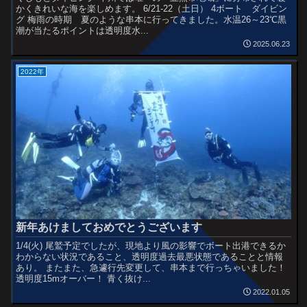
かくきれいな海を楽しめます。 6/21-22（土日） 4ボート ダイビン
グ 梅雨の時期 夏のような串本に行ってきました。水温26～23℃黒
潮が当たるポイントは透明度水...
2025.06.23
2022年
新年あけましておめでとうございます
1/4(火) 尾鷲予定でしたが、現地より風の影響でボート出港できるか
わからない状況であること、透明度過去最悪状態であることと情報
あり。 またまた、急遽行先変更して、串本まで行っちゃいました！
透明度15mオーバー！ 青く抜け...
2022.01.05