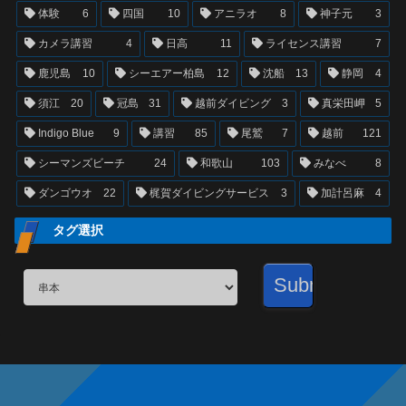
体験
6
四国
10
アニラオ
8
神子元
3
カメラ講習
4
日高
11
ライセンス講習
7
鹿児島
10
シーエアー柏島
12
沈船
13
静岡
4
須江
20
冠島
31
越前ダイビング
3
真栄田岬
5
Indigo Blue
9
講習
85
尾鷲
7
越前
121
シーマンズビーチ
24
和歌山
103
みなべ
8
ダンゴウオ
22
梶賀ダイビングサービス
3
加計呂麻
4
タグ選択