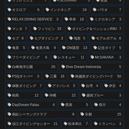
リフレッシュ
7
PSCDIVING
3
敦賀
4
オスロブ
6
インドネシア
19
パラオ
7
RELAX DIVING SERVICE
3
串本
18
ミクロネシア
3
マンタ
7
フィリピン
33
ダイビング＆ペンションRIKI
7
セブ
9
セブダイビング
3
地形
5
モアルボアル
6
奄美
5
奄美大島
9
OW講習
13
記念ダイブ
5
フリーダイビング
6
レスキュー
11
Mr.SAKANA
3
白崎海洋公園
26
Dive Dream Indonesia
5
PSQダイバー
3
三重
16
南越前ダイビングパーク
50
体験ダイビング
7
アドバンス
5
台湾
4
伊豆
4
柏島
12
沖縄
22
越前ブルー
3
DayDream Palau
4
西表
5
滑川
4
南紀シーマンズクラブ
9
京都
25
須江ダイビングセンター
21
松本和久
7
トランベン
3