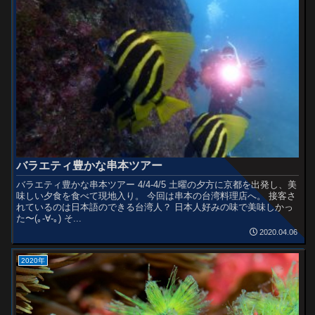
バラエティ豊かな串本ツアー
バラエティ豊かな串本ツアー 4/4-4/5 土曜の夕方に京都を出発し、美
味しい夕食を食べて現地入り。 今回は串本の台湾料理店へ。 接客さ
れているのは日本語のできる台湾人？ 日本人好みの味で美味しかっ
た〜(｡-∀-｡) そ...
2020.04.06
2020年