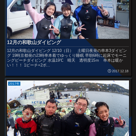
12月の和歌山ダイビング
12月の和歌山ダイビング 12/10（日） 土曜日夜発の串本3ダイビン
グ 19時京都発の23時串本着でゆっくり睡眠 早朝6時に起床でモーニ
ングビーチダイビング 水温19℃ 晴天 透明度15ｍ 串本は暖か
い！！！ 1ビーチ+2ボ...
2017.12.18
2017年