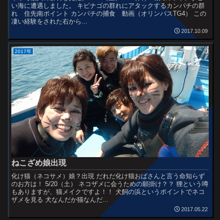
い海に遭遇しました。 キビナゴの群れにアタックするカンパチの群
れ 住先南ポイント カンパチの捕食 動画（オリンパスTG4） この
凄い経験をされた右から...
2017.10.09
2017年
ねこざめ娘出現
化け猫（ネコサメ）娘？出現 だれだ化け猫おばさんと言う命知らず
のお方は！ 5/20（土） ネコザメに会うための願掛け？？ 狸という噂
もありますが、猫メイクですよ！！ 犬飼の浜というポイントでネコ
ザメを見る 犬なんだか猫なんだ...
2017.05.22