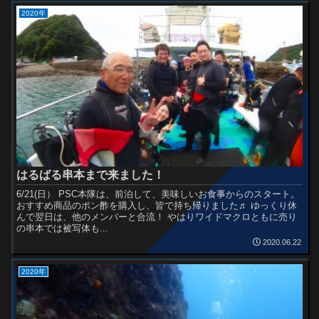
2020年
はるばる串本まで来ました！
6/21(日） PSC本隊は、前泊して、美味しいお食事からのスタート。
おすすめ商品のポン酢を購入し、皆で持ち帰りました♬ ゆっくり休
んで翌日は、他のメンバーと合流！ やはりワイドマクロともに売り
の串本では被写体も...
2020.06.22
2020年