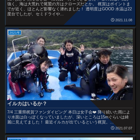
強く、海は大荒れで尾鷲の方はクローズだとか。 梶賀はポイントま
でが近く、ほとんど影響なく潜れました！ 透明度はGOOD 水温は22
度台でしたが、セミドライや...
2021.11.08
2021年
イルカはいるか？
7/4 三重県梶賀ファンダイビング 本日は女子会❤️ 降り続いた雨によ
り水面は白っぽくなっていましたが、深いところは15mぐらいは綺
麗に見えてました！ 最近イルカが出ているという梶賀。...
2021.07.07