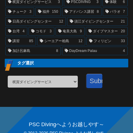
梶賀ダイビングサービス
3
PSCDIVING
3
体験
6
チューク
3
福井
150
アドバンス講習
8
パラオ
7
日高ダイビングセンター
12
須江ダイビングセンター
21
台湾
4
コモド
3
奄美大島
9
ダイブマスター
20
講習
85
シーエアー柏島
12
フィリピン
33
加計呂麻島
8
DayDream Palau
4
タグ選択
PSC Divingへようお越しやす～