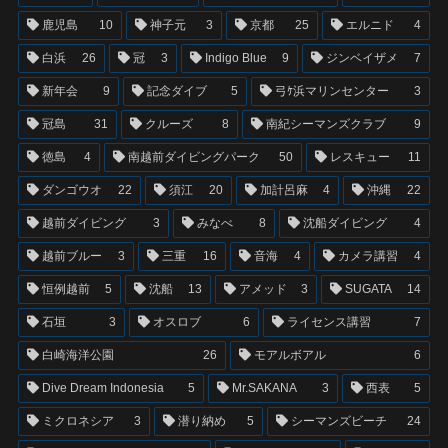
鹿児島
10
神子元
3
京都
25
エルニド
4
白浜
26
冠
3
Indigo Blue
9
ジンベイザメ
7
新年会
9
記念ダイブ
5
弓ｹ浜マリンセンター
3
冠島
31
クルーズ
8
南紀シーマンズクラブ
9
徳島
4
南越前ダイビングパーク
50
レスキュー
11
ダンゴウオ
22
須江
20
加計呂麻
4
沖縄
22
越前ダイビング
3
みなべ
8
沈船ダイビング
4
越前ブルー
3
三重
16
音海
4
カメラ講習
4
恒例越前
5
沈船
13
アメッド
3
SUGATA
14
石垣
3
オスロブ
6
ライセンス講習
7
白崎海洋公園
26
モアルボアル
6
Dive Dream Indonesia
5
Mr.SAKANA
3
西表
5
ミクロネシア
3
潜り納め
5
シーマンズビーチ
24