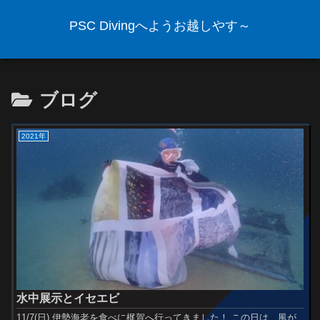
PSC Divingへようお越しやす～
ブログ
2021年
水中展示とイセエビ
11/7(日) 伊勢海老を食べに梶賀へ行ってきました！ この日は、風が