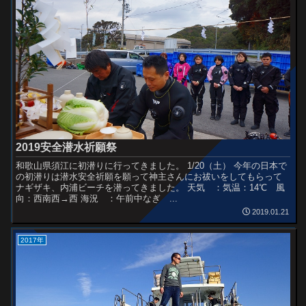
2019安全潜水祈願祭
和歌山県須江に初潜りに行ってきました。 1/20（土） 今年の日本で
の初潜りは潜水安全祈願を願って神主さんにお祓いをしてもらって
ナギザキ、内浦ビーチを潜ってきました。 天気 ：気温：14℃ 風
向：西南西→西 海況 ：午前中なぎ ...
2019.01.21
2017年