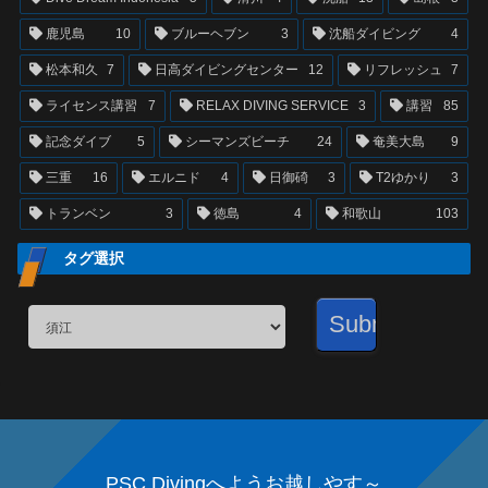
鹿児島
10
ブルーヘブン
3
沈船ダイビング
4
松本和久
7
日高ダイビングセンター
12
リフレッシュ
7
ライセンス講習
7
RELAX DIVING SERVICE
3
講習
85
記念ダイブ
5
シーマンズビーチ
24
奄美大島
9
三重
16
エルニド
4
日御碕
3
T2ゆかり
3
トランベン
3
徳島
4
和歌山
103
タグ選択
PSC Divingへようお越しやす～