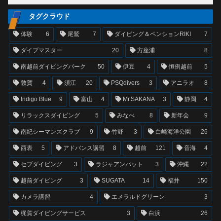
タグクラウド
体験
6
尾鷲
7
ダイビング＆ペンションRIKI
7
ダイブマスター
20
方座浦
8
南越前ダイビングパーク
50
伊豆
4
恒例越前
5
敦賀
4
須江
20
PSQdivers
3
アニラオ
8
Indigo Blue
9
富山
4
Mr.SAKANA
3
静岡
4
リラックスダイビング
5
みなべ
8
新年会
9
南紀シーマンズクラブ
9
竹野
3
白崎海洋公園
26
西表
5
アドバンス講習
8
越前
121
音海
4
セブダイビング
3
ラジャアンパット
3
沖縄
22
越前ダイビング
3
SUGATA
14
福井
150
カメラ講習
4
エメラルドグリーン
3
梶賀ダイビングサービス
3
白浜
26