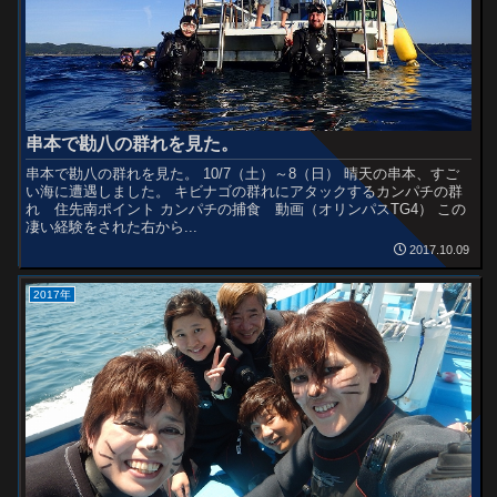
串本で勘八の群れを見た。
串本で勘八の群れを見た。 10/7（土）～8（日） 晴天の串本、すご
い海に遭遇しました。 キビナゴの群れにアタックするカンパチの群
れ 住先南ポイント カンパチの捕食 動画（オリンパスTG4） この
凄い経験をされた右から...
2017.10.09
2017年