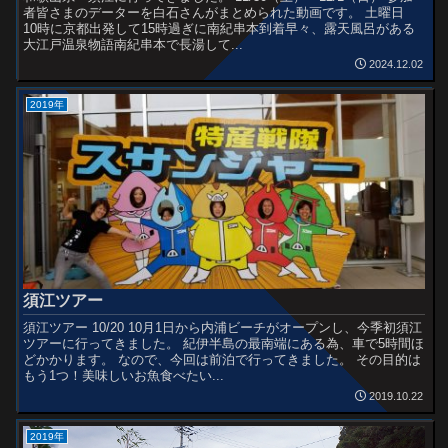
者皆さまのデーターを白石さんがまとめられた動画です。 土曜日
10時に京都出発して15時過ぎに南紀串本到着早々、露天風呂がある
大江戸温泉物語南紀串本で長湯して...
2024.12.02
2019年
須江ツアー
須江ツアー 10/20 10月1日から内浦ビーチがオープンし、今季初須江
ツアーに行ってきました。 紀伊半島の最南端にある為、車で5時間ほ
どかかります。 なので、今回は前泊で行ってきました。 その目的は
もう1つ！美味しいお魚食べたい...
2019.10.22
2019年