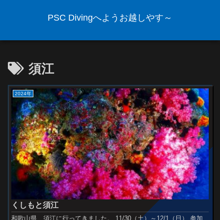
PSC Divingへようお越しやす～
須江
2024年
くしもと須江
和歌山県 須江に行ってきました。 11/30（土）～12/1（日） 参加