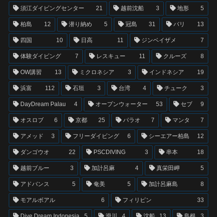
須江ダイビングセンター
21
越前沈船
3
地形
5
柏島
12
潜り納め
5
冠島
31
バリ
13
四国
10
日高
11
ジンベイザメ
7
体験ダイビング
7
レスキュー
11
クルーズ
8
OW講習
13
ミクロネシア
3
インドネシア
19
浜富
112
石垣
3
台湾
4
チューク
3
DayDream Palau
4
オープンウォーター
53
セブ
9
オスロブ
6
京都
25
パラオ
7
マンタ
7
アメッド
3
フリーダイビング
6
シーエアー柏島
12
ダンゴウオ
22
PSCDIVING
3
串本
18
越前ブルー
3
加計呂麻
4
真栄田岬
5
アドバンス
5
奄美
5
加計呂麻島
8
モアルボアル
6
フィリピン
33
Dive Dream Indonesia
5
滑川
4
沈船
13
島根
3