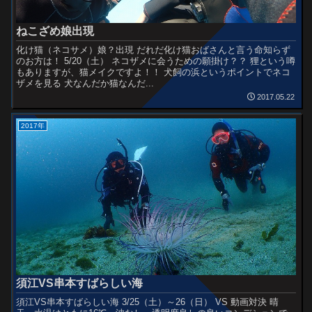
ねこざめ娘出現
化け猫（ネコサメ）娘？出現 だれだ化け猫おばさんと言う命知らず
のお方は！ 5/20（土） ネコザメに会うための願掛け？？ 狸という噂
もありますが、猫メイクですよ！！ 犬飼の浜というポイントでネコ
ザメを見る 犬なんだか猫なんだ...
2017.05.22
2017年
須江VS串本すばらしい海
須江VS串本すばらしい海 3/25（土）～26（日） VS 動画対決 晴