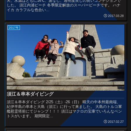
天、水温はともに16℃、波なし、透明度良しの良いコンデションで
した。 須江内浦ビーチ 冬季限定解放のスーパービーチです。 ハナ
イカ カラフルな色合い...
2017.03.28
2017年
須江＆串本ダイビング
須江＆串本ダイビング 2/25（土）-26（日） 晴天の中本州最南端、
紀伊半島の串本と大島（須江）に行って来ました。 大島のトルコ軍
艦慰霊塔前にてジャンプ！！！ 須江はマクロの宝庫でいろんなベン
トスがいます。 期間限定...
2017.02.27