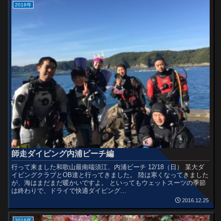
2016年
師走ダイビング内浦ビーチ編
行って来ました和歌山最南端須江、内浦ビーチ 12/18（日） 某大ダ
イビングクラブとOB達と行ってきました。 陸は寒くなってきました
が、海はまだまだ暖かいですよ。 といってもウェットスーツの季節
は終わりで、ドライで快適ダイビング...
2016.12.25
2016年