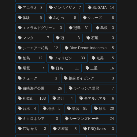
アニラオ
8
ジンベイザメ
7
SUGATA
14
体験
6
みなべ
8
クルーズ
8
エメラルドグリーン
3
冠島
31
島根
3
マンタ
7
冠
3
石垣
3
シーエアー柏島
12
Dive Dream Indonesia
5
柏島
12
フィリピン
33
奄美
5
尾鷲
7
日高
11
三重
16
チューク
3
越前ダイビング
3
白崎海洋公園
26
ライセンス講習
7
和歌山
103
滑川
4
モアルボアル
6
台湾
4
地形
5
講習
85
須江
20
ミクロネシア
3
シーマンズビーチ
24
T2ゆかり
3
方座浦
8
PSQdivers
3