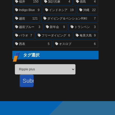
福井
150
加計呂麻
4
徳島
4
Indigo Blue
9
インドネシア
19
沖縄
22
越前
121
ダイビング＆ペンションRIKI
7
越前ブルー
3
新年会
9
トランベン
3
パラオ
7
フリーダイビング
6
奄美大島
9
西表
5
オスロブ
6
タグ選択