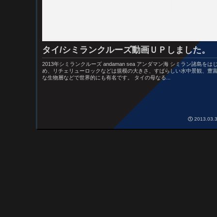
タイ/シミランクルーズ動画ＵＰしました。
2013年シミランクルーズ andaman sea アンダマン海 シミラン諸島をは
め、リチェリュ­ーロックなどは規模の大きさ、すばらしい水中景観­、豊
な生物層などで世界的にも有名です­。 タイの母なる...
2013.03.