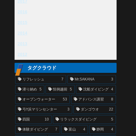
2017
2016
2015
2014
2013
2012
タグクラウド
リフレッシュ
7
Mr.SAKANA
3
潜り納め
5
恒例越前
5
沈船ダイビング
4
オープンウォーター
53
アドバンス講習
8
弓ｹ浜マリンセンター
3
ダンゴウオ
22
四国
10
リラックスダイビング
5
体験ダイビング
7
富山
4
静岡
4