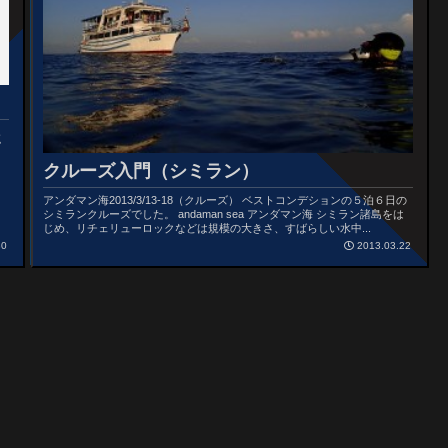
じ
富
クルーズ入門（シミラン）
アンダマン海2013/3/13-18（クルーズ） ベストコンデションの５泊６日の
シミランクルーズでした。 andaman sea アンダマン海 シミラン諸島をは
じめ、リチェリュ­ーロックなどは規模の大きさ、すばらしい水中...
30
2013.03.22