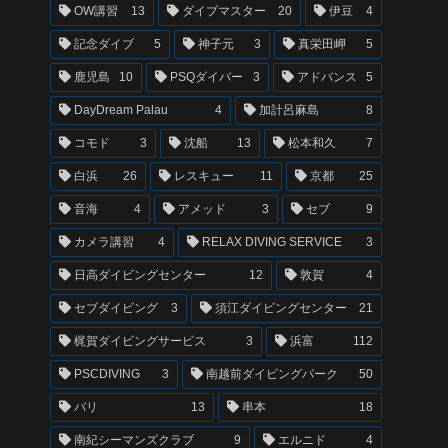
OW講習
13
ダイブマスター
20
伊豆
4
記念ダイブ
5
神子元
3
真栄田岬
5
鹿児島
10
PSQダイバー
3
アドバンス
5
DayDream Palau
4
加計呂麻島
8
コモド
3
沈船
13
松本和久
7
白浜
26
レスキュー
11
京都
25
音海
4
アメッド
3
セブ
9
カメラ講習
4
RELAX DIVING SERVICE
3
日高ダイビングセンター
12
敦賀
4
セブダイビング
3
須江ダイビングセンター
21
梶賀ダイビングサービス
3
浜富
112
PSCDIVING
3
南越前ダイビングパーク
50
バリ
13
串本
18
南紀シーマンズクラブ
9
エルニド
4